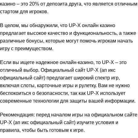
казино – это 20% от депозита друга, что является отличным
стартом для игроков.
В целом, мы обнаружили, что UP-X онлайн казино
предлагает высокое качество и функциональность, а также
различные бонусы, которые могут помочь игрокам начать
игру с преимуществом.
Если вы ищете надежное онлайн-казино, то UP-X – это
отличный выбор. Официальный сайт UP-X (ап икс
официальный сайт) предлагает широкий спектр игр,
включая слоты, карточные игры и рулетку. Вам не нужно
беспокоиться о безопасности, так как UP-X использует
современные технологии для защиты вашей информации.
Рекомендация: перед началом игры на официальном сайте
UP-X (ап икс официальный сайт) изучите условия и
правила, чтобы быть готовым к игре.