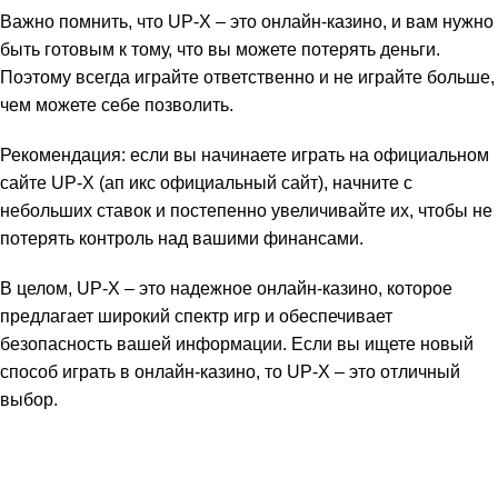
Важно помнить, что UP-X – это онлайн-казино, и вам нужно
быть готовым к тому, что вы можете потерять деньги.
Поэтому всегда играйте ответственно и не играйте больше,
чем можете себе позволить.
Рекомендация: если вы начинаете играть на официальном
сайте UP-X (ап икс официальный сайт), начните с
небольших ставок и постепенно увеличивайте их, чтобы не
потерять контроль над вашими финансами.
В целом, UP-X – это надежное онлайн-казино, которое
предлагает широкий спектр игр и обеспечивает
безопасность вашей информации. Если вы ищете новый
способ играть в онлайн-казино, то UP-X – это отличный
выбор.