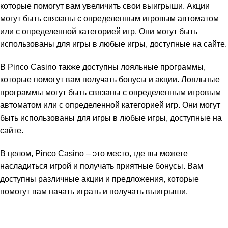
которые помогут вам увеличить свои выигрыши. Акции
могут быть связаны с определенным игровым автоматом
или с определенной категорией игр. Они могут быть
использованы для игры в любые игры, доступные на сайте.
В Pinco Casino также доступны лояльные программы,
которые помогут вам получать бонусы и акции. Лояльные
программы могут быть связаны с определенным игровым
автоматом или с определенной категорией игр. Они могут
быть использованы для игры в любые игры, доступные на
сайте.
В целом, Pinco Casino – это место, где вы можете
насладиться игрой и получать приятные бонусы. Вам
доступны различные акции и предложения, которые
помогут вам начать играть и получать выигрыши.