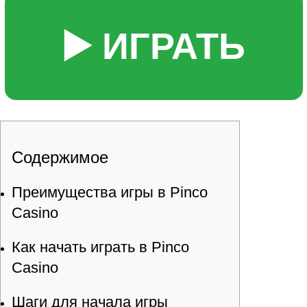
▶️ ИГРАТЬ
Содержимое
Преимущества игры в Pinco
Casino
Как начать играть в Pinco
Casino
Шаги для начала игры