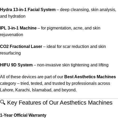
Hydra 13-in-1 Facial System
– deep cleansing, skin analysis,
and hydration
IPL 3-in-1 Machine
– for pigmentation, acne, and skin
rejuvenation
CO2 Fractional Laser
– ideal for scar reduction and skin
resurfacing
HIFU 9D System
– non-invasive skin tightening and lifting
All of these devices are part of our
Best Aesthetics Machines
category – tried, tested, and trusted by professionals across
Lahore, Karachi, Islamabad, and beyond.
🔍 Key Features of Our Aesthetics Machines
1-Year Official Warranty