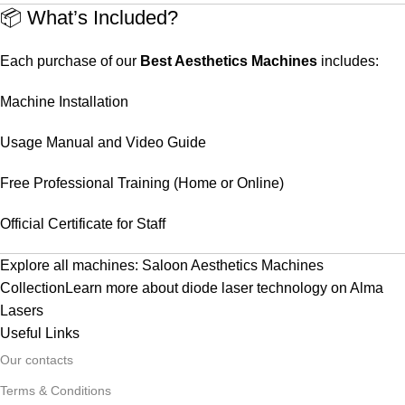
📦 What’s Included?
Each purchase of our
Best Aesthetics Machines
includes:
Machine Installation
Usage Manual and Video Guide
Free Professional Training (Home or Online)
Official Certificate for Staff
Explore all machines:
Saloon Aesthetics Machines
Collection
Learn more about diode laser technology on
Alma
Lasers
Useful Links
Our contacts
Terms & Conditions