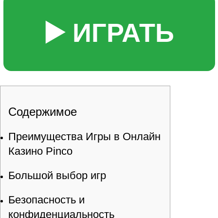
▶️ ИГРАТЬ
Содержимое
Преимущества Игры в Онлайн
Казино Pinco
Большой выбор игр
Безопасность и
конфиденциальность