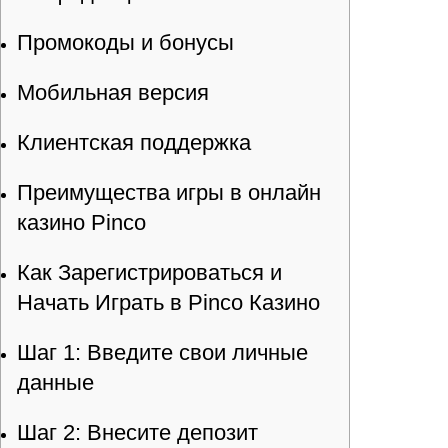
Промокоды и бонусы
Мобильная версия
Клиентская поддержка
Преимущества игры в онлайн
казино Pinco
Как Зарегистрироваться и
Начать Играть в Pinco Казино
Шаг 1: Введите свои личные
данные
Шаг 2: Внесите депозит