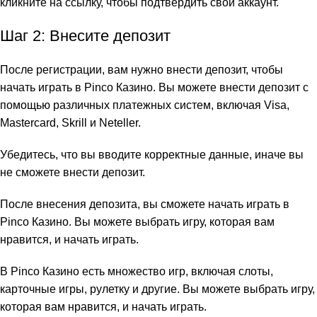
кликните на ссылку, чтобы подтвердить свой аккаунт.
Шаг 2: Внесите депозит
После регистрации, вам нужно внести депозит, чтобы
начать играть в Pinco Казино. Вы можете внести депозит с
помощью различных платежных систем, включая Visa,
Mastercard, Skrill и Neteller.
Убедитесь, что вы вводите корректные данные, иначе вы
не сможете внести депозит.
После внесения депозита, вы сможете начать играть в
Pinco Казино. Вы можете выбрать игру, которая вам
нравится, и начать играть.
В Pinco Казино есть множество игр, включая слоты,
карточные игры, рулетку и другие. Вы можете выбрать игру,
которая вам нравится, и начать играть.