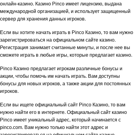
онлайн-казино. Казино Pinco имеет лицензию, выдана
международной организацией, и использует защищенный
сервер для хранения данных игроков.
Если вы хотите начать играть в Pinco Казино, то вам нужно
зарегистрироваться на официальном сайте казино.
Регистрация занимает считанные минуты, и после нее вы
сможете играть в любые игры, которые предлагает казино.
Pinco Казино предлагает игрокам различные бонусы и
акции, чтобы помочь им начать играть. Вам доступны
бонусы для новых игроков, а также акции для постоянных
игроков.
Если вы ищете официальный сайт Pinco Казино, то вам
нужно найти его в интернете. Официальный сайт казино
Pinco имеет уникальный адрес, который начинается с
pinco.com. Вам нужно только найти этот адрес и
зарегистрироваться на официальном сайте казино.