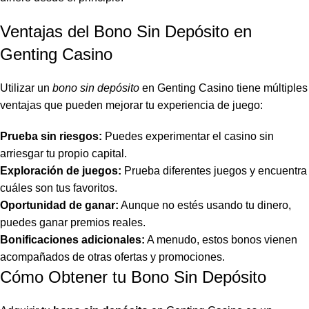
Ventajas del Bono Sin Depósito en
Genting Casino
Utilizar un
bono sin depósito
en Genting Casino tiene múltiples
ventajas que pueden mejorar tu experiencia de juego:
Prueba sin riesgos:
Puedes experimentar el casino sin
arriesgar tu propio capital.
Exploración de juegos:
Prueba diferentes juegos y encuentra
cuáles son tus favoritos.
Oportunidad de ganar:
Aunque no estés usando tu dinero,
puedes ganar premios reales.
Bonificaciones adicionales:
A menudo, estos bonos vienen
acompañados de otras ofertas y promociones.
Cómo Obtener tu Bono Sin Depósito