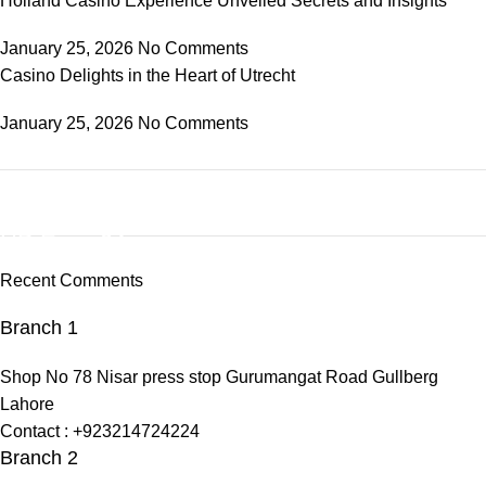
Holland Casino Experience Unveiled Secrets and Insights
January 25, 2026
No Comments
Casino Delights in the Heart of Utrecht
January 25, 2026
No Comments
ON SALE
HP Envy 34
Recent Comments
To Shop
Branch 1
Shop No 78 Nisar press stop Gurumangat Road Gullberg
Lahore
Contact : +923214724224
Branch 2