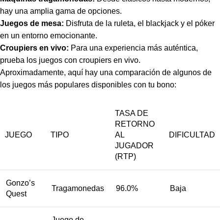
hay una amplia gama de opciones.
Juegos de mesa:
Disfruta de la ruleta, el blackjack y el póker
en un entorno emocionante.
Croupiers en vivo:
Para una experiencia más auténtica,
prueba los juegos con croupiers en vivo.
Aproximadamente, aquí hay una comparación de algunos de
los juegos más populares disponibles con tu bono:
TASA DE
RETORNO
JUEGO
TIPO
AL
DIFICULTAD
JUGADOR
(RTP)
Gonzo’s
Tragamonedas
96.0%
Baja
Quest
Juego de