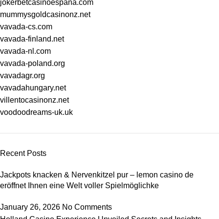
jokerbetcasinoespana.com
mummysgoldcasinonz.net
vavada-cs.com
vavada-finland.net
vavada-nl.com
vavada-poland.org
vavadagr.org
vavadahungary.net
villentocasinonz.net
voodoodreams-uk.uk
Recent Posts
Jackpots knacken & Nervenkitzel pur – lemon casino de
eröffnet Ihnen eine Welt voller Spielmöglichke
January 26, 2026
No Comments