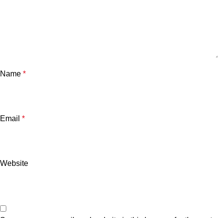
Name
*
Email
*
Website