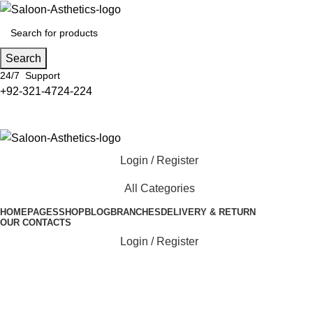
Search
24/7 Support
+92-321-4724-224
Login / Register
All Categories
HOME
PAGES
SHOP
BLOG
BRANCHES
DELIVERY & RETURN
OUR CONTACTS
Login / Register