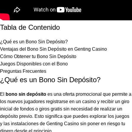
Tabla de Contenido
¿Qué es un Bono Sin Depósito?
Ventajas del Bono Sin Depósito en Genting Casino
Cómo Obtener tu Bono Sin Depósito
Juegos Disponibles con el Bono
Preguntas Frecuentes
¿Qué es un Bono Sin Depósito?
El
bono sin depósito
es una oferta promocional que permite a
los nuevos jugadores registrarse en un casino y recibir un giro
inicial de fondos o giros gratis sin necesidad de realizar un
depósito previo. Esto significa que puedes explorar los juegos
y las instalaciones de Genting Casino sin poner en riesgo tu
dinero desde el principio.