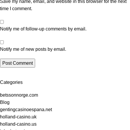
Save my name, email, and website in this browser for the next
time I comment.
Notify me of follow-up comments by email.
Notify me of new posts by email.
Categories
betssonnorge.com
Blog
gentingcasinoespana.net
holland-casino.uk
holland-casino.us