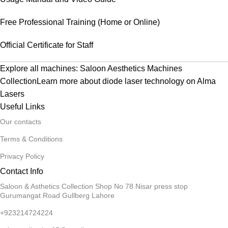
Free Professional Training (Home or Online)
Official Certificate for Staff
Explore all machines:
Saloon Aesthetics Machines
Collection
Learn more about diode laser technology on
Alma
Lasers
Useful Links
Our contacts
Terms & Conditions
Privacy Policy
Contact Info
Saloon & Asthetics Collection Shop No 78 Nisar press stop
Gurumangat Road Gullberg Lahore
+923214724224