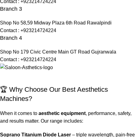
Contact : +923214724224
Branch 3
Shop No 58,59 Midway Plaza 6th Road Rawalpindi
Contact : +923214724224
Branch 4
Shop No 179 Civic Centre Main GT Road Gujranwala
Contact : +923214724224
🏆 Why Choose Our Best Aesthetics
Machines?
When it comes to
aesthetic equipment
, performance, safety,
and results matter. Our range includes:
Soprano Titanium Diode Laser
– triple wavelength, pain-free