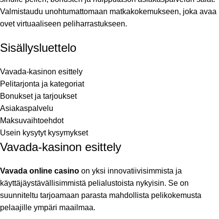
Valmistaudu unohtumattomaan matkakokemukseen, joka avaa
ovet virtuaaliseen peliharrastukseen.
Sisällysluettelo
Vavada-kasinon esittely
Pelitarjonta ja kategoriat
Bonukset ja tarjoukset
Asiakaspalvelu
Maksuvaihtoehdot
Usein kysytyt kysymykset
Vavada-kasinon esittely
Vavada online casino
on yksi innovatiivisimmista ja
käyttäjäystävällisimmistä pelialustoista nykyisin. Se on
suunniteltu tarjoamaan parasta mahdollista pelikokemusta
pelaajille ympäri maailmaa.