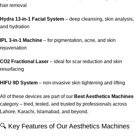
hair removal
Hydra 13-in-1 Facial System
– deep cleansing, skin analysis,
and hydration
IPL 3-in-1 Machine
– for pigmentation, acne, and skin
rejuvenation
CO2 Fractional Laser
– ideal for scar reduction and skin
resurfacing
HIFU 9D System
– non-invasive skin tightening and lifting
All of these devices are part of our
Best Aesthetics Machines
category – tried, tested, and trusted by professionals across
Lahore, Karachi, Islamabad, and beyond.
🔍 Key Features of Our Aesthetics Machines