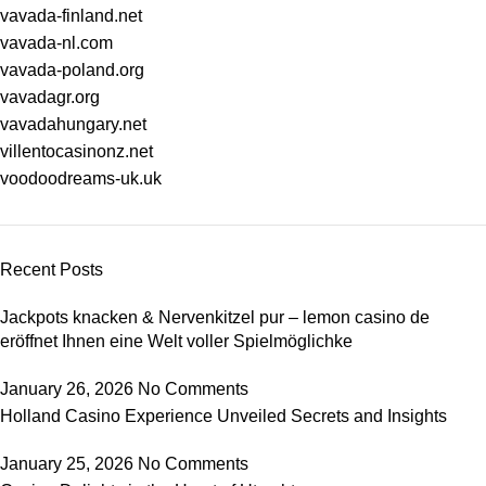
vavada-finland.net
vavada-nl.com
vavada-poland.org
vavadagr.org
vavadahungary.net
villentocasinonz.net
voodoodreams-uk.uk
Recent Posts
Jackpots knacken & Nervenkitzel pur – lemon casino de
eröffnet Ihnen eine Welt voller Spielmöglichke
January 26, 2026
No Comments
Holland Casino Experience Unveiled Secrets and Insights
January 25, 2026
No Comments