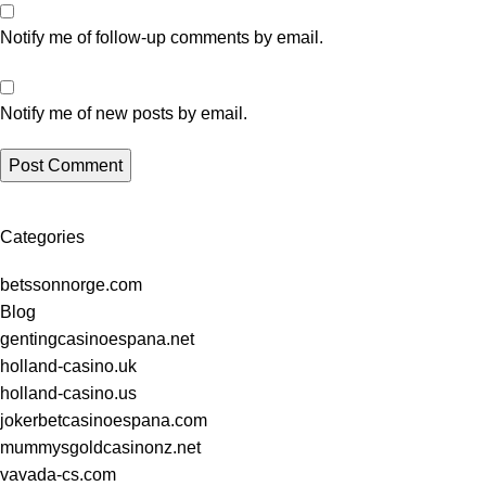
Notify me of follow-up comments by email.
Notify me of new posts by email.
Categories
betssonnorge.com
Blog
gentingcasinoespana.net
holland-casino.uk
holland-casino.us
jokerbetcasinoespana.com
mummysgoldcasinonz.net
vavada-cs.com