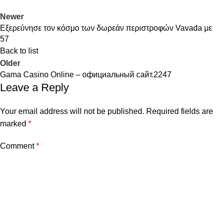
Newer
Εξερεύνησε τον κόσμο των δωρεάν περιστροφών Vavada με
57
Back to list
Older
Gama Casino Online – официальный сайт.2247
Leave a Reply
Your email address will not be published.
Required fields are
marked
*
Comment
*