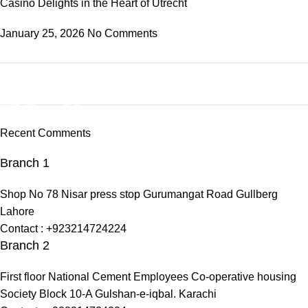
Casino Delights in the Heart of Utrecht
January 25, 2026
No Comments
ON SALE
HP Envy 34
Recent Comments
To Shop
Branch 1
Shop No 78 Nisar press stop Gurumangat Road Gullberg
Lahore
Contact : +923214724224
Branch 2
First floor National Cement Employees Co-operative housing
Society Block 10-A Gulshan-e-iqbal. Karachi