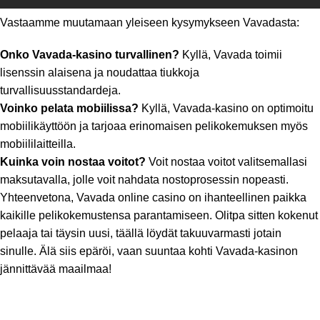
Vastaamme muutamaan yleiseen kysymykseen Vavadasta:
Onko Vavada-kasino turvallinen?
Kyllä, Vavada toimii
lisenssin alaisena ja noudattaa tiukkoja
turvallisuusstandardeja.
Voinko pelata mobiilissa?
Kyllä, Vavada-kasino on optimoitu
mobiilikäyttöön ja tarjoaa erinomaisen pelikokemuksen myös
mobiililaitteilla.
Kuinka voin nostaa voitot?
Voit nostaa voitot valitsemallasi
maksutavalla, jolle voit nahdata nostoprosessin nopeasti.
Yhteenvetona, Vavada online casino on ihanteellinen paikka
kaikille pelikokemustensa parantamiseen. Olitpa sitten kokenut
pelaaja tai täysin uusi, täällä löydät takuuvarmasti jotain
sinulle. Älä siis epäröi, vaan suuntaa kohti Vavada-kasinon
jännittävää maailmaa!