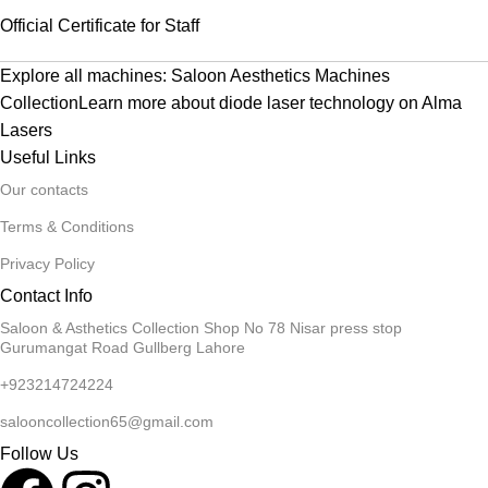
Official Certificate for Staff
Explore all machines:
Saloon Aesthetics Machines
Collection
Learn more about diode laser technology on
Alma
Lasers
Useful Links
Our contacts
Terms & Conditions
Privacy Policy
Contact Info
Saloon & Asthetics Collection Shop No 78 Nisar press stop
Gurumangat Road Gullberg Lahore
+923214724224
salooncollection65@gmail.com
Follow Us