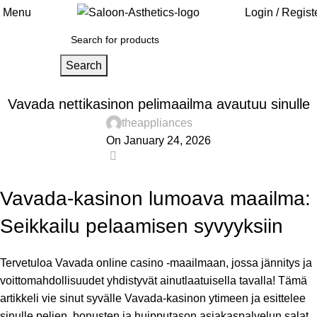
Menu
Login / Regist
Search
VAVADA-FINLAND.NET
Vavada nettikasinon pelimaailma avautuu sinulle
theappliances
On January 24, 2026
0
Vavada-kasinon lumoava maailma:
Seikkailu pelaamisen syvyyksiin
Tervetuloa Vavada online casino -maailmaan, jossa jännitys ja
voittomahdollisuudet yhdistyvät ainutlaatuisella tavalla! Tämä
artikkeli vie sinut syvälle Vavada-kasinon ytimeen ja esittelee
sinulle pelien, bonusten ja huipputason asiakaspalvelun salat.