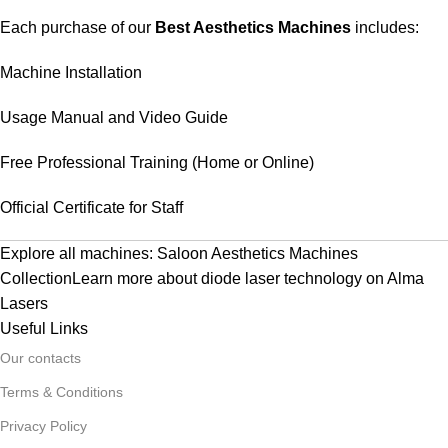
Each purchase of our
Best Aesthetics Machines
includes:
Machine Installation
Usage Manual and Video Guide
Free Professional Training (Home or Online)
Official Certificate for Staff
Explore all machines:
Saloon Aesthetics Machines
Collection
Learn more about diode laser technology on
Alma
Lasers
Useful Links
Our contacts
Terms & Conditions
Privacy Policy