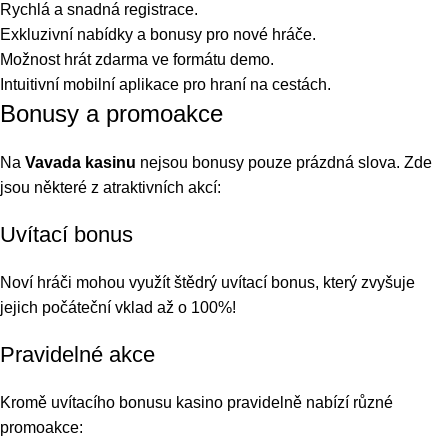
Rychlá a snadná registrace.
Exkluzivní nabídky a bonusy pro nové hráče.
Možnost hrát zdarma ve formátu demo.
Intuitivní mobilní aplikace pro hraní na cestách.
Bonusy a promoakce
Na
Vavada kasinu
nejsou bonusy pouze prázdná slova. Zde
jsou některé z atraktivních akcí:
Uvítací bonus
Noví hráči mohou využít štědrý uvítací bonus, který zvyšuje
jejich počáteční vklad až o 100%!
Pravidelné akce
Kromě uvítacího bonusu kasino pravidelně nabízí různé
promoakce: