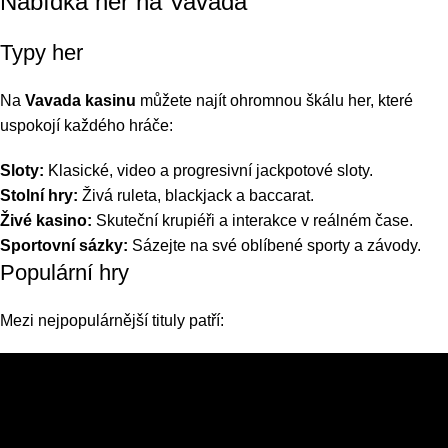
Nabídka her na Vavada
Typy her
Na
Vavada kasinu
můžete najít ohromnou škálu her, které
uspokojí každého hráče:
Sloty:
Klasické, video a progresivní jackpotové sloty.
Stolní hry:
Živá ruleta, blackjack a baccarat.
Živé kasino:
Skuteční krupiéři a interakce v reálném čase.
Sportovní sázky:
Sázejte na své oblíbené sporty a závody.
Populární hry
Mezi nejpopulárnější tituly patří: