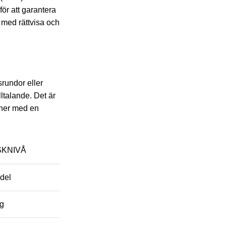
för att garantera
 med rättvisa och
srundor eller
ltalande. Det är
ioner med en
SKNIVÅ
del
g