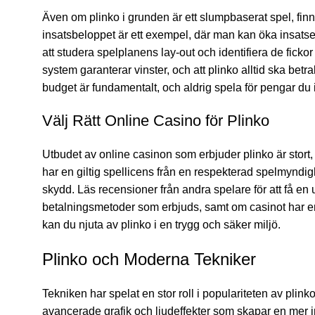
Även om plinko i grunden är ett slumpbaserat spel, finns 
insatsbeloppet är ett exempel, där man kan öka insatsen
att studera spelplanens lay-out och identifiera de fickor s
system garanterar vinster, och att plinko alltid ska betr
budget är fundamentalt, och aldrig spela för pengar du in
Välj Rätt Online Casino för Plinko
Utbudet av online casinon som erbjuder plinko är stort, o
har en giltig spellicens från en respekterad spelmyndighe
skydd. Läs recensioner från andra spelare för att få e
betalningsmetoder som erbjuds, samt om casinot har en b
kan du njuta av plinko i en trygg och säker miljö.
Plinko och Moderna Tekniker
Tekniken har spelat en stor roll i populariteten av pl
avancerade grafik och ljudeffekter som skapar en mer