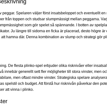
Beskrivning
v peggar. Spelaren väljer först insatsbeloppet och eventuellt en
 ner från toppen och studsar slumpmässigt mellan peggarna. Va
slumpmässighet som gör spelet så spännande. I botten av spelpla
ator. Ju längre till sidorna en ficka är placerad, desto högre är 
 att hamna där. Denna kombination av slump och strategi gör plink
ning. De flesta plinko-spel erbjuder olika risknivåer eller insatsa
å innebär generellt sett fler möjligheter till stora vinster, men 
stabilare, men oftast mindre vinster. Strategiska spelare analyser
s spelstil och budget. Att förstå hur risknivån påverkar den pote
 att vinna i plinko.
ter