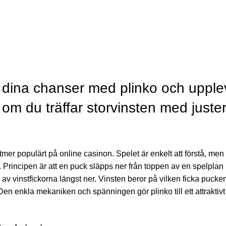
 dina chanser med plinko och upple
om du träffar storvinsten med juste
tmer populärt på online casinon. Spelet är enkelt att förstå, me
. Principen är att en puck släpps ner från toppen av en spelpla
 av vinstfickorna längst ner. Vinsten beror på vilken ficka pucke
n enkla mekaniken och spänningen gör plinko till ett attraktivt a