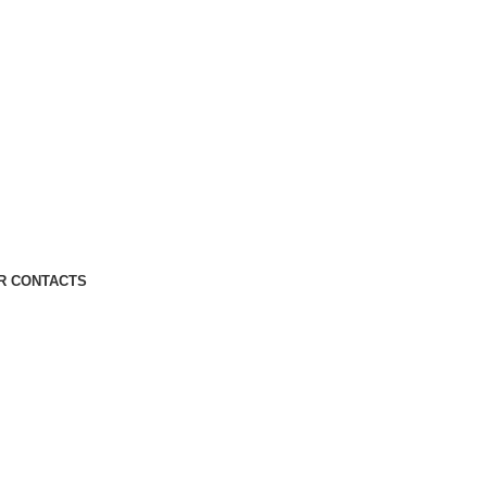
R CONTACTS