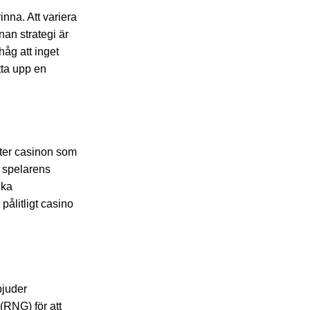
inna. Att variera
nan strategi är
ihåg att inget
tta upp en
efter casinon som
r spelarens
lka
pålitligt casino
bjuder
(RNG) för att