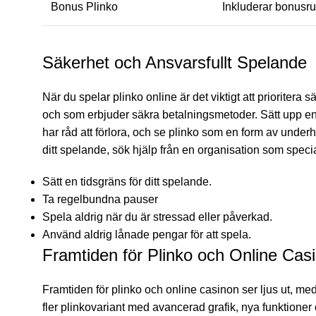
Bonus Plinko
Inkluderar bonusru
Säkerhet och Ansvarsfullt Spelande
När du spelar plinko online är det viktigt att prioritera 
och som erbjuder säkra betalningsmetoder. Sätt upp en 
har råd att förlora, och se plinko som en form av underhå
ditt spelande, sök hjälp från en organisation som speci
Sätt en tidsgräns för ditt spelande.
Ta regelbundna pauser
Spela aldrig när du är stressad eller påverkad.
Använd aldrig lånade pengar för att spela.
Framtiden för Plinko och Online Cas
Framtiden för plinko och online casinon ser ljus ut, me
fler plinkovariant med avancerad grafik, nya funktione