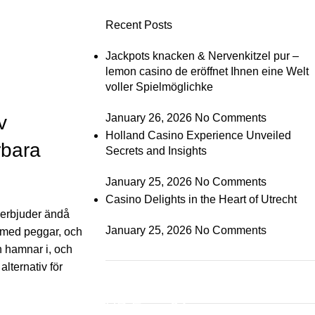
Recent Posts
Jackpots knacken & Nervenkitzel pur –
lemon casino de eröffnet Ihnen eine Welt
voller Spielmöglichke
v
January 26, 2026
No Comments
Holland Casino Experience Unveiled
rbara
Secrets and Insights
January 25, 2026
No Comments
Casino Delights in the Heart of Utrecht
n erbjuder ändå
January 25, 2026
No Comments
n med peggar, och
n hamnar i, och
lternativ för
ON SALE
HP Envy 34