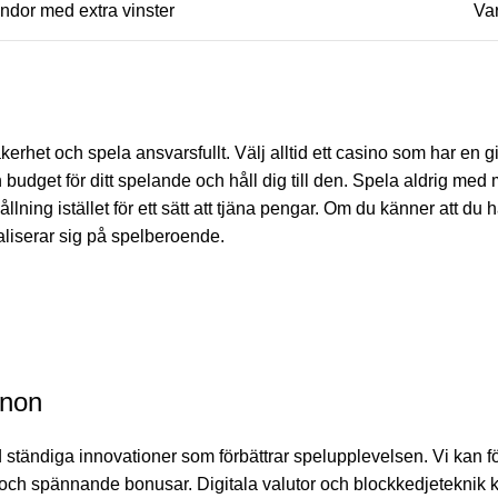
ndor med extra vinster
Va
säkerhet och spela ansvarsfullt. Välj alltid ett casino som har en gi
budget för ditt spelande och håll dig till den. Spela aldrig med
llning istället för ett sätt att tjäna pengar. Om du känner att d
aliserar sig på spelberoende.
inon
d ständiga innovationer som förbättrar spelupplevelsen. Vi kan fö
r och spännande bonusar. Digitala valutor och blockkedjeteknik