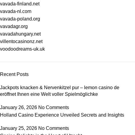
vavada-finland.net
vavada-nl.com
vavada-poland.org
vavadagr.org
vavadahungary.net
villentocasinonz.net
voodoodreams-uk.uk
Recent Posts
Jackpots knacken & Nervenkitzel pur – lemon casino de
eröffnet Ihnen eine Welt voller Spielmöglichke
January 26, 2026
No Comments
Holland Casino Experience Unveiled Secrets and Insights
January 25, 2026
No Comments