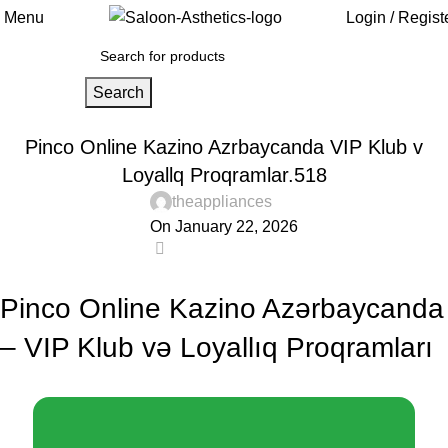
Menu
Login / Regist
Search
BLOG
Pinco Online Kazino Azrbaycanda VIP Klub v
Loyallq Proqramlar.518
theappliances
On January 22, 2026
0
Pinco Online Kazino Azərbaycanda
– VIP Klub və Loyallıq Proqramları