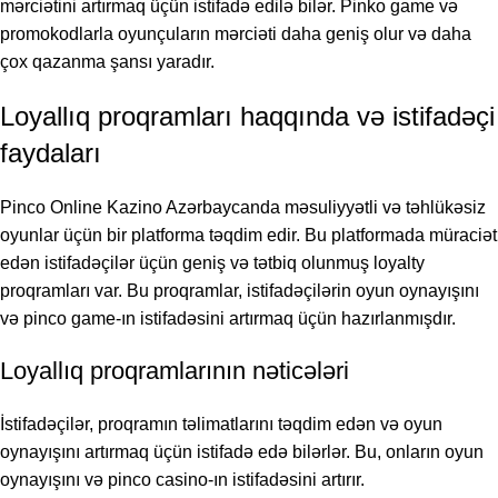
mərciətini artırmaq üçün istifadə edilə bilər. Pinko game və
promokodlarla oyunçuların mərciəti daha geniş olur və daha
çox qazanma şansı yaradır.
Loyallıq proqramları haqqında və istifadəçi
faydaları
Pinco Online Kazino Azərbaycanda məsuliyyətli və təhlükəsiz
oyunlar üçün bir platforma təqdim edir. Bu platformada müraciət
edən istifadəçilər üçün geniş və tətbiq olunmuş loyalty
proqramları var. Bu proqramlar, istifadəçilərin oyun oynayışını
və pinco game-ın istifadəsini artırmaq üçün hazırlanmışdır.
Loyallıq proqramlarının nəticələri
İstifadəçilər, proqramın təlimatlarını təqdim edən və oyun
oynayışını artırmaq üçün istifadə edə bilərlər. Bu, onların oyun
oynayışını və pinco casino-ın istifadəsini artırır.