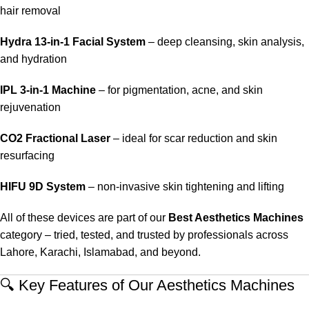
hair removal
Hydra 13-in-1 Facial System
– deep cleansing, skin analysis,
and hydration
IPL 3-in-1 Machine
– for pigmentation, acne, and skin
rejuvenation
CO2 Fractional Laser
– ideal for scar reduction and skin
resurfacing
HIFU 9D System
– non-invasive skin tightening and lifting
All of these devices are part of our
Best Aesthetics Machines
category – tried, tested, and trusted by professionals across
Lahore, Karachi, Islamabad, and beyond.
🔍 Key Features of Our Aesthetics Machines