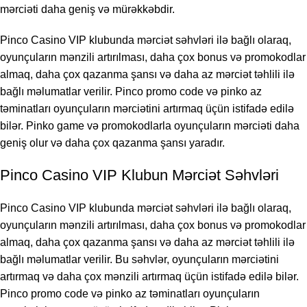
mərciəti daha geniş və mürəkkəbdir.
Pinco Casino VIP klubunda mərciət səhvləri ilə bağlı olaraq,
oyunçuların mənzili artırılması, daha çox bonus və promokodlar
almaq, daha çox qazanma şansı və daha az mərciət təhlili ilə
bağlı məlumatlar verilir. Pinco promo code və pinko az
təminatları oyunçuların mərciətini artırmaq üçün istifadə edilə
bilər. Pinko game və promokodlarla oyunçuların mərciəti daha
geniş olur və daha çox qazanma şansı yaradır.
Pinco Casino VIP Klubun Mərciət Səhvləri
Pinco Casino VIP klubunda mərciət səhvləri ilə bağlı olaraq,
oyunçuların mənzili artırılması, daha çox bonus və promokodlar
almaq, daha çox qazanma şansı və daha az mərciət təhlili ilə
bağlı məlumatlar verilir. Bu səhvlər, oyunçuların mərciətini
artırmaq və daha çox mənzili artırmaq üçün istifadə edilə bilər.
Pinco promo code və pinko az təminatları oyunçuların