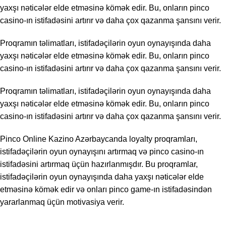
yaxşı nəticələr elde etməsinə kömək edir. Bu, onların pinco
casino-ın istifadəsini artırır və daha çox qazanma şansını verir.
Proqramın təlimatları, istifadəçilərin oyun oynayışında daha
yaxşı nəticələr elde etməsinə kömək edir. Bu, onların pinco
casino-ın istifadəsini artırır və daha çox qazanma şansını verir.
Proqramın təlimatları, istifadəçilərin oyun oynayışında daha
yaxşı nəticələr elde etməsinə kömək edir. Bu, onların pinco
casino-ın istifadəsini artırır və daha çox qazanma şansını verir.
Pinco Online Kazino Azərbaycanda loyalty proqramları,
istifadəçilərin oyun oynayışını artırmaq və pinco casino-ın
istifadəsini artırmaq üçün hazırlanmışdır. Bu proqramlar,
istifadəçilərin oyun oynayışında daha yaxşı nəticələr elde
etməsinə kömək edir və onları pinco game-ın istifadəsindən
yararlanmaq üçün motivasiya verir.