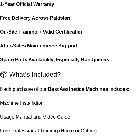
1-Year Official Warranty
Free Delivery Across Pakistan
On-Site Training + Valid Certification
After-Sales Maintenance Support
Spare Parts Availability, Especially Handpieces
📦 What’s Included?
Each purchase of our
Best Aesthetics Machines
includes:
Machine Installation
Usage Manual and Video Guide
Free Professional Training (Home or Online)