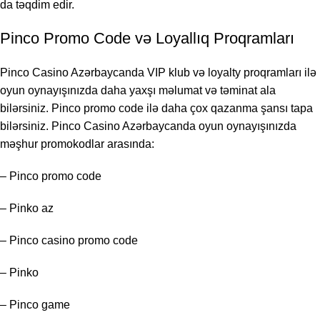
da təqdim edir.
Pinco Promo Code və Loyallıq Proqramları
Pinco Casino Azərbaycanda VIP klub və loyalty proqramları ilə
oyun oynayışınızda daha yaxşı məlumat və təminat ala
bilərsiniz. Pinco promo code ilə daha çox qazanma şansı tapa
bilərsiniz. Pinco Casino Azərbaycanda oyun oynayışınızda
məşhur promokodlar arasında:
– Pinco promo code
– Pinko az
– Pinco casino promo code
– Pinko
– Pinco game