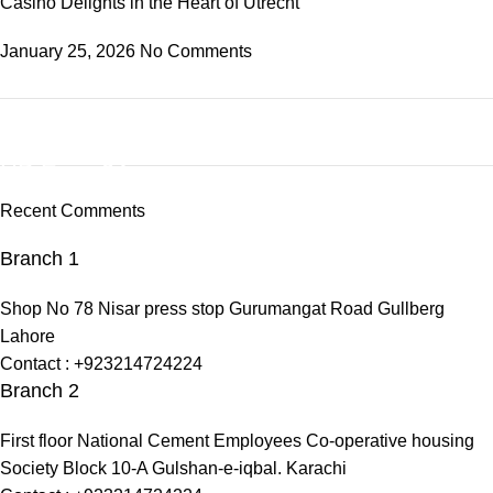
Casino Delights in the Heart of Utrecht
January 25, 2026
No Comments
ON SALE
HP Envy 34
Recent Comments
To Shop
Branch 1
Shop No 78 Nisar press stop Gurumangat Road Gullberg
Lahore
Contact : +923214724224
Branch 2
First floor National Cement Employees Co-operative housing
Society Block 10-A Gulshan-e-iqbal. Karachi