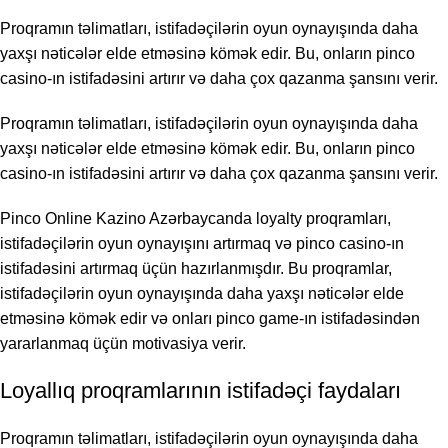
Proqramın təlimatları, istifadəçilərin oyun oynayışında daha
yaxşı nəticələr elde etməsinə kömək edir. Bu, onların pinco
casino-ın istifadəsini artırır və daha çox qazanma şansını verir.
Proqramın təlimatları, istifadəçilərin oyun oynayışında daha
yaxşı nəticələr elde etməsinə kömək edir. Bu, onların pinco
casino-ın istifadəsini artırır və daha çox qazanma şansını verir.
Pinco Online Kazino Azərbaycanda loyalty proqramları,
istifadəçilərin oyun oynayışını artırmaq və pinco casino-ın
istifadəsini artırmaq üçün hazırlanmışdır. Bu proqramlar,
istifadəçilərin oyun oynayışında daha yaxşı nəticələr elde
etməsinə kömək edir və onları pinco game-ın istifadəsindən
yararlanmaq üçün motivasiya verir.
Loyallıq proqramlarının istifadəçi faydaları
Proqramın təlimatları, istifadəçilərin oyun oynayışında daha