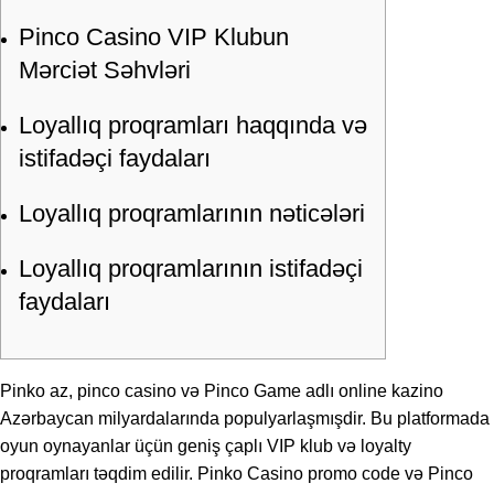
Pinco Casino VIP Klubun
Mərciət Səhvləri
Loyallıq proqramları haqqında və
istifadəçi faydaları
Loyallıq proqramlarının nəticələri
Loyallıq proqramlarının istifadəçi
faydaları
Pinko az,
pinco casino
və Pinco Game adlı online kazino
Azərbaycan milyardalarında populyarlaşmışdir. Bu platformada
oyun oynayanlar üçün geniş çaplı VIP klub və loyalty
proqramları təqdim edilir. Pinko Casino promo code və Pinco