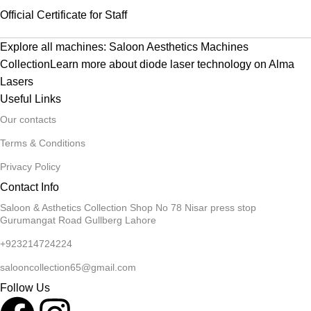
Official Certificate for Staff
Explore all machines:
Saloon Aesthetics Machines
Collection
Learn more about diode laser technology on
Alma
Lasers
Useful Links
Our contacts
Terms & Conditions
Privacy Policy
Contact Info
Saloon & Asthetics Collection Shop No 78 Nisar press stop
Gurumangat Road Gullberg Lahore
+923214724224
salooncollection65@gmail.com
Follow Us