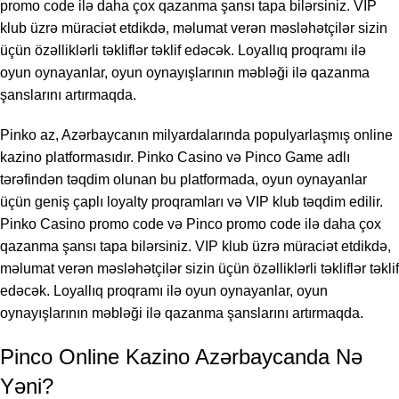
promo code ilə daha çox qazanma şansı tapa bilərsiniz. VIP
klub üzrə müraciət etdikdə, məlumat verən məsləhətçilər sizin
üçün özəlliklərli təkliflər təklif edəcək. Loyallıq proqramı ilə
oyun oynayanlar, oyun oynayışlarının məbləği ilə qazanma
şanslarını artırmaqda.
Pinko az, Azərbaycanın milyardalarında populyarlaşmış online
kazino platformasıdır. Pinko Casino və Pinco Game adlı
tərəfindən təqdim olunan bu platformada, oyun oynayanlar
üçün geniş çaplı loyalty proqramları və VIP klub təqdim edilir.
Pinko Casino promo code və Pinco promo code ilə daha çox
qazanma şansı tapa bilərsiniz. VIP klub üzrə müraciət etdikdə,
məlumat verən məsləhətçilər sizin üçün özəlliklərli təkliflər təklif
edəcək. Loyallıq proqramı ilə oyun oynayanlar, oyun
oynayışlarının məbləği ilə qazanma şanslarını artırmaqda.
Pinco Online Kazino Azərbaycanda Nə
Yəni?