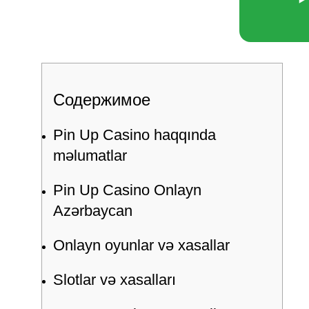
Содержимое
Pin Up Casino haqqında
məlumatlar
Pin Up Casino Onlayn
Azərbaycan
Onlayn oyunlar və xasallar
Slotlar və xasalları