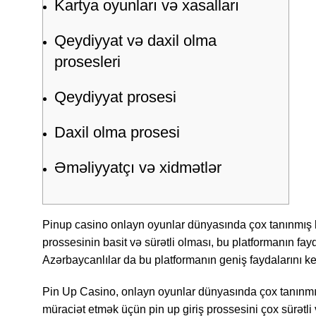
Kartya oyunları və xasalları
Qeydiyyat və daxil olma
prosesleri
Qeydiyyat prosesi
Daxil olma prosesi
Əməliyyatçı və xidmətlər
Pinup casino onlayn oyunlar dünyasında çox tanınmış bir
prossesinin basit və sürətli olması, bu platformanın fa
Azərbaycanlılar da bu platformanın geniş faydalarını key
Pin Up Casino, onlayn oyunlar dünyasında çox tanınmış 
müraciət etmək üçün pin up giriş prossesini çox sürətli 