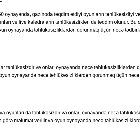
k.
60
oynayanda, qazinoda təqdim etdiyi oyunların təhlükəsizliyi v
yunları və live kafedraların təhlükəsizlikləri də təqdim olunur. Bu
ə oyun oynayanda təhlükəsizliklərdən qorunmaq üçün necə tədbirl
r təhlükəsizdir və onları oynayanda necə təhlükəsizliklərdən 
 və oyun oynayanda necə təhlükəsizliklərdən qorunmaq üçün necə 
 oyunları da təhlükəsizdir və onları oynayanda necə təhlükəsi
ərə görə məlumat verilir və oyun oynayanda necə təhlükəsizlikl