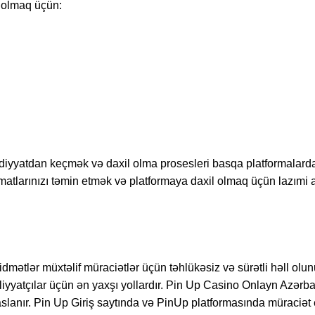
 olmaq üçün:
yyatdan keçmək və daxil olma prosesleri basqa platformalarda
umatlarınızı təmin etmək və platformaya daxil olmaq üçün lazımi 
tlər müxtəlif müraciətlər üçün təhlükəsiz və sürətli həll olunu
iyyatçılar üçün ən yaxşı yollardır. Pin Up Casino Onlayn Azərb
slanır. Pin Up Giriş saytında və PinUp platformasında müraciət 