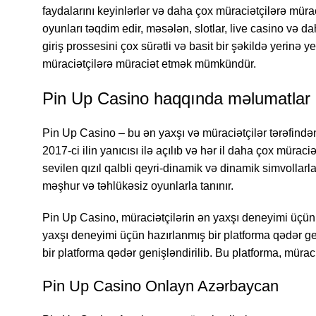
faydalarını keyinlərlər və daha çox müraciətçilərə mü
oyunları təqdim edir, məsələn, slotlar, live casino və
giriş prossesini çox sürətli və basit bir şəkildə yerinə 
müraciətçilərə müraciət etmək mümkündür.
Pin Up Casino haqqında məlumatlar
Pin Up Casino – bu ən yaxşı və müraciətçilər tərəfindən
2017-ci ilin yanıcısı ilə açılıb və hər il daha çox müraci
sevilen qızıl qalbli qeyri-dinamik və dinamik simvollarl
məşhur və təhlükəsiz oyunlarla tanınır.
Pin Up Casino, müraciətçilərin ən yaxşı deneyimi üçün h
yaxşı deneyimi üçün hazırlanmış bir platforma qədər ge
bir platforma qədər genişləndirilib. Bu platforma, mürac
Pin Up Casino Onlayn Azərbaycan