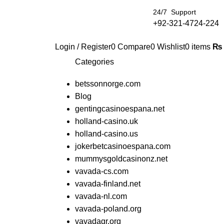
24/7 Support
+92-321-4724-224
Login / Register
0
Compare
0
Wishlist
0
items
₨
Categories
betssonnorge.com
Blog
gentingcasinoespana.net
holland-casino.uk
holland-casino.us
jokerbetcasinoespana.com
mummysgoldcasinonz.net
vavada-cs.com
vavada-finland.net
vavada-nl.com
vavada-poland.org
vavadagr.org