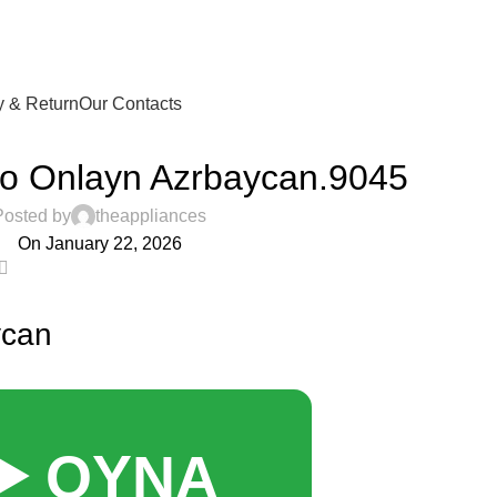
y & Return
Our Contacts
BLOG
no Onlayn Azrbaycan.9045
Posted by
theappliances
On January 22, 2026
0
ycan
▶️ OYNA