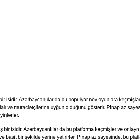
 isidir. Azərbaycanlılar da bu populyar növ oyunlara keçmişlər.
ydalı və müraciətçilərinə uyğun olduğunu göstərir. Pinap az saye
inlərlər.
bir isidir. Azərbaycanlılar da bu platforma keçmişlər və onlayn
və basit bir şəkildə yerinə yetirirlər. Pinap az sayesinde, bu pla