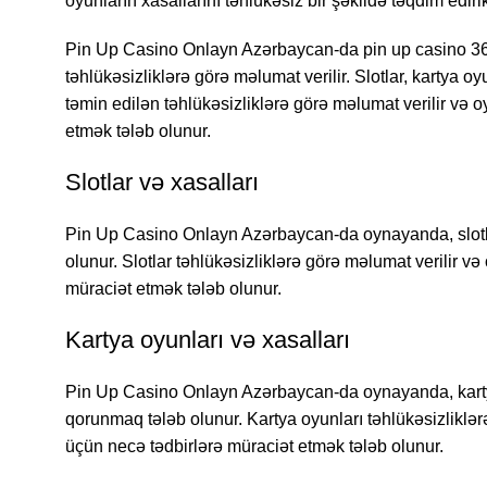
oyunların xasallarını təhlükəsiz bir şəkildə təqdim ediri
Pin Up Casino Onlayn Azərbaycan-da
pin up casino 3
təhlükəsizliklərə görə məlumat verilir. Slotlar, kartya o
təmin edilən təhlükəsizliklərə görə məlumat verilir v
etmək tələb olunur.
Slotlar və xasalları
Pin Up Casino Onlayn Azərbaycan-da oynayanda, slotla
olunur. Slotlar təhlükəsizliklərə görə məlumat verilir
müraciət etmək tələb olunur.
Kartya oyunları və xasalları
Pin Up Casino Onlayn Azərbaycan-da oynayanda, kartya
qorunmaq tələb olunur. Kartya oyunları təhlükəsizlikl
üçün necə tədbirlərə müraciət etmək tələb olunur.