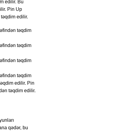
m edilir. Bu
lir. Pin Up
təqdim edilir.
rəfindən təqdim
rəfindən təqdim
rəfindən təqdim
rəfindən təqdim
əqdim edilir. Pin
ən təqdim edilir.
yunları
ana qədər, bu