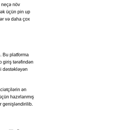
r neçə növ
mək üçün pin up
rlər və daha çox
o. Bu platforma
p giriş tərəfindən
ni dəstəkləyən
iətçilərin ən
 üçün hazırlanmış
 genişləndirilib.