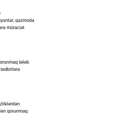
ə
 oyunlar, qazinoda
ərə müraciət
qorunmaq tələb
tədbirlərə
zliklərdən
ərdən qorunmaq