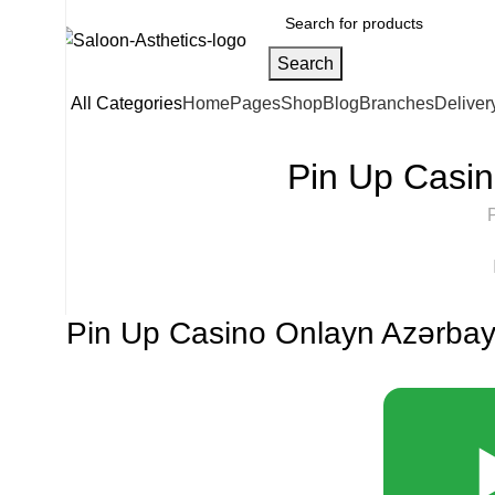
Search
All Categories
Home
Pages
Shop
Blog
Branches
Deliver
Pin Up Casi
Pin Up Casino Onlayn Azərba