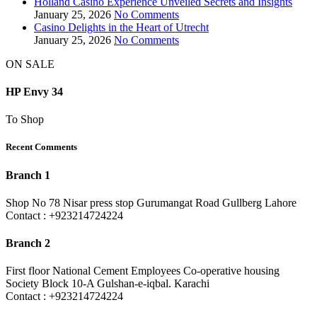
Holland Casino Experience Unveiled Secrets and Insights
January 25, 2026
No Comments
Casino Delights in the Heart of Utrecht
January 25, 2026
No Comments
ON SALE
HP Envy 34
To Shop
Recent Comments
Branch 1
Shop No 78 Nisar press stop Gurumangat Road Gullberg Lahore
Contact : +923214724224
Branch 2
First floor National Cement Employees Co-operative housing
Society Block 10-A Gulshan-e-iqbal. Karachi
Contact : +923214724224