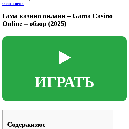
0
comments
Гама казино онлайн – Gama Casino
Online – обзор (2025)
▶️
ИГРАТЬ
Содержимое