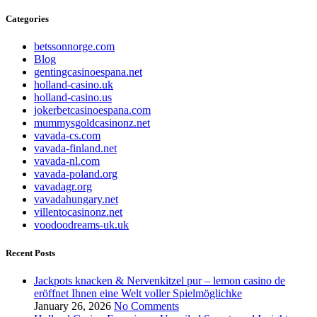
Categories
betssonnorge.com
Blog
gentingcasinoespana.net
holland-casino.uk
holland-casino.us
jokerbetcasinoespana.com
mummysgoldcasinonz.net
vavada-cs.com
vavada-finland.net
vavada-nl.com
vavada-poland.org
vavadagr.org
vavadahungary.net
villentocasinonz.net
voodoodreams-uk.uk
Recent Posts
Jackpots knacken & Nervenkitzel pur – lemon casino de
eröffnet Ihnen eine Welt voller Spielmöglichke
January 26, 2026
No Comments