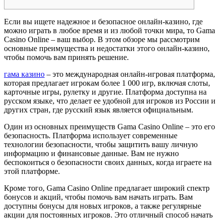
Если вы ищете надежное и безопасное онлайн-казино, где
можно играть в любое время и из любой точки мира, то Gama
Casino Online – ваш выбор. В этом обзоре мы рассмотрим
основные преимущества и недостатки этого онлайн-казино,
чтобы помочь вам принять решение.
гама казино
– это международная онлайн-игровая платформа,
которая предлагает игрокам более 1 000 игр, включая слоты,
карточные игры, рулетку и другие. Платформа доступна на
русском языке, что делает ее удобной для игроков из России и
других стран, где русский язык является официальным.
Один из основных преимуществ Gama Casino Online – это его
безопасность. Платформа использует современные
технологии безопасности, чтобы защитить вашу личную
информацию и финансовые данные. Вам не нужно
беспокоиться о безопасности своих данных, когда играете на
этой платформе.
Кроме того, Gama Casino Online предлагает широкий спектр
бонусов и акций, чтобы помочь вам начать играть. Вам
доступны бонусы для новых игроков, а также регулярные
акции для постоянных игроков. Это отличный способ начать