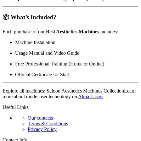
📦 What’s Included?
Each purchase of our
Best Aesthetics Machines
includes:
Machine Installation
Usage Manual and Video Guide
Free Professional Training (Home or Online)
Official Certificate for Staff
Explore all machines:
Saloon Aesthetics Machines Collection
Learn
more about diode laser technology on
Alma Lasers
Useful Links
Our contacts
Terms & Conditions
Privacy Policy
Contact Info