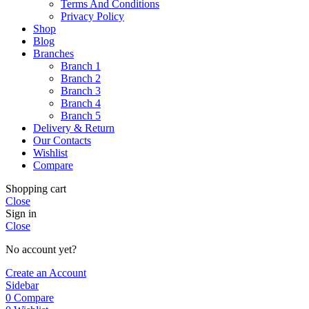
Terms And Conditions
Privacy Policy
Shop
Blog
Branches
Branch 1
Branch 2
Branch 3
Branch 4
Branch 5
Delivery & Return
Our Contacts
Wishlist
Compare
Shopping cart
Close
Sign in
Close
No account yet?
Create an Account
Sidebar
0
Compare