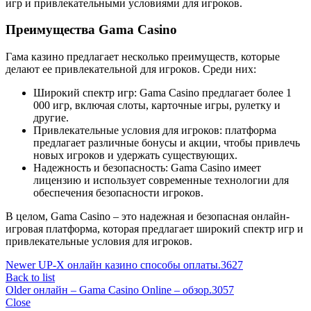
игр и привлекательными условиями для игроков.
Преимущества Gama Casino
Гама казино предлагает несколько преимуществ, которые
делают ее привлекательной для игроков. Среди них:
Широкий спектр игр: Gama Casino предлагает более 1
000 игр, включая слоты, карточные игры, рулетку и
другие.
Привлекательные условия для игроков: платформа
предлагает различные бонусы и акции, чтобы привлечь
новых игроков и удержать существующих.
Надежность и безопасность: Gama Casino имеет
лицензию и использует современные технологии для
обеспечения безопасности игроков.
В целом, Gama Casino – это надежная и безопасная онлайн-
игровая платформа, которая предлагает широкий спектр игр и
привлекательные условия для игроков.
Newer
UP-X онлайн казино способы оплаты.3627
Back to list
Older
онлайн – Gama Casino Online – обзор.3057
Close