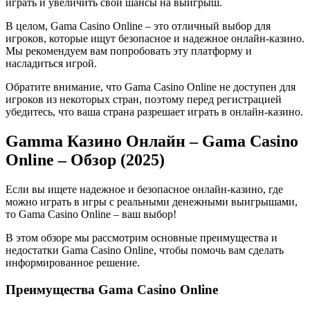
играть и увеличить свои шансы на выигрыш.
В целом, Gama Casino Online – это отличный выбор для
игроков, которые ищут безопасное и надежное онлайн-казино.
Мы рекомендуем вам попробовать эту платформу и
насладиться игрой.
Обратите внимание, что Gama Casino Online не доступен для
игроков из некоторых стран, поэтому перед регистрацией
убедитесь, что ваша страна разрешает играть в онлайн-казино.
Gamma Казино Онлайн – Gama Casino
Online – Обзор (2025)
Если вы ищете надежное и безопасное онлайн-казино, где
можно играть в игры с реальными денежными выигрышами,
то Gama Casino Online – ваш выбор!
В этом обзоре мы рассмотрим основные преимущества и
недостатки Gama Casino Online, чтобы помочь вам сделать
информированное решение.
Преимущества Gama Casino Online