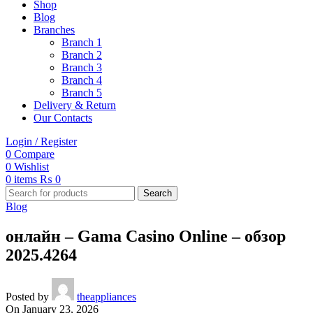
Shop
Blog
Branches
Branch 1
Branch 2
Branch 3
Branch 4
Branch 5
Delivery & Return
Our Contacts
Login / Register
0
Compare
0
Wishlist
0
items
₨
0
Search
Blog
онлайн – Gama Casino Online – обзор
2025.4264
Posted by
theappliances
On January 23, 2026