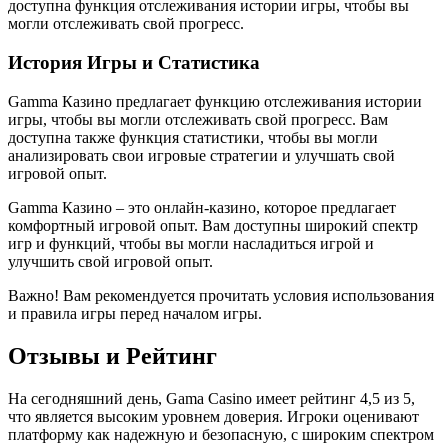
доступна функция отслеживания истории игры, чтобы вы
могли отслеживать свой прогресс.
История Игры и Статистика
Gamma Казино предлагает функцию отслеживания истории
игры, чтобы вы могли отслеживать свой прогресс. Вам
доступна также функция статистики, чтобы вы могли
анализировать свои игровые стратегии и улучшать свой
игровой опыт.
Gamma Казино – это онлайн-казино, которое предлагает
комфортный игровой опыт. Вам доступны широкий спектр
игр и функций, чтобы вы могли насладиться игрой и
улучшить свой игровой опыт.
Важно! Вам рекомендуется прочитать условия использования
и правила игры перед началом игры.
Отзывы и Рейтинг
На сегодняшний день, Gama Casino имеет рейтинг 4,5 из 5,
что является высоким уровнем доверия. Игроки оценивают
платформу как надежную и безопасную, с широким спектром