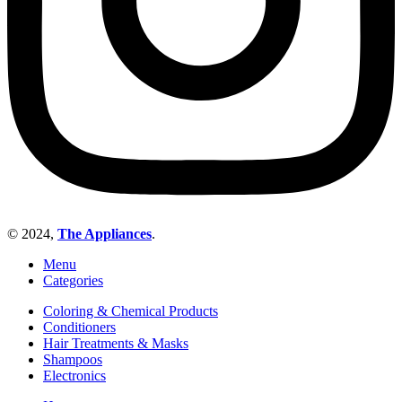
© 2024,
The Appliances
.
Menu
Categories
Coloring & Chemical Products
Conditioners
Hair Treatments & Masks
Shampoos
Electronics