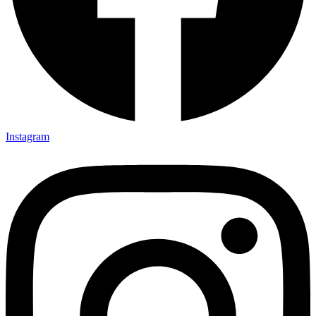
Instagram