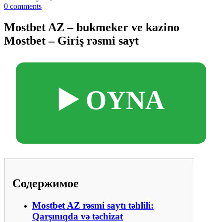
0
comments
Mostbet AZ – bukmeker ve kazino
Mostbet – Giriş rəsmi sayt
▶️ OYNA
Содержимое
Mostbet AZ rəsmi saytı təhlili:
Qarşınıqda və təchizat