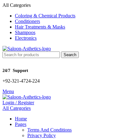
All Categories
Coloring & Chemical Products
Conditioners
Hair Treatments & Masks
Shampoos
Electronics
Search
24/7 Support
+92-321-4724-224
Menu
Login / Register
All Categories
Home
Pages
Terms And Conditions
Privacy Policy