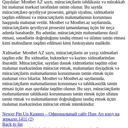
Qaydalar: Mostbet AZ saytı, müraciətçilərin təhlükəsiz və mürəkkəb
bir məlumat mərkəzi tərəfindən təmin olunur. Bu saytda
müraciətçilərə qeydiyyat prosesini, girişin siyahısı, xidmətlərin
təqdim edilməsi və müraciətçilərin məlumatlarının korunması
haqqında məlumat verilir. Mostbet və Mostbet.az saytlarında,
müraciətçilərin qeydiyyat prosesini tamamlamaq üçün bir neçə
adımla bərabərdir. Bu adımlar, müraciətçinin məlumatlarını daxil
etməsi, sənədlərin doğruluğunu təsdiq etməsi və sifatını təmin etməsi
kimi məhsulların təqdim edilməsi kimi funksiyalara malikdir.
Xidmətlər: Mostbet AZ saytı, müraciətçilərin ən yaxşı xidmətləri
təqdim edir. Bu xidmətlər, bukmeker və kazino xidmətlərindən
ibarətdir. Müraciətçilər, saytdan dəstək xidmətlərini təqdim edən
məlumat mərkəzindən müraciət etmək, məlumatları dəyişdirək və
müraciətçilərin məlumatlarının korunmasını təmin etmək üçün
məlumat verə bilərlər. Mostbet və Mostbet.az saytlarında,
müraciətçilərin məlumatlarının korunması və təhlükəsizlik təmin
etməsi üçün əsas qaydalar təqdim olunur. Bu sayt, müraciətçilərin
məlumatlarının təhlükəsiz korunmasını təmin etmək üçün sifatını
təmin etmək və məlumatlarının doğruluğunu təsdiq etmək üçün
məlumat mərkəzindən müraciət etmək mümkündur.
Newer
Pin Up Казино – Официальный сайт Пин Ап вход на
зеркало.1411 (2)
Back to list