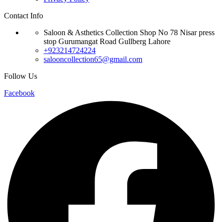
Contact Info
Saloon & Asthetics Collection Shop No 78 Nisar press
stop Gurumangat Road Gullberg Lahore
+923214724224
salooncollection65@gmail.com
Follow Us
Facebook