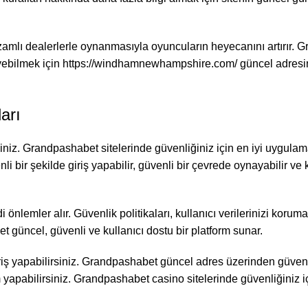
zamlı dealerlerle oynanmasıyla oyuncuların heyecanını artırır. 
eyebilmek için https://windhamnewhampshire.com/ güncel adresi
arı
niz. Grandpashabet sitelerinde güvenliğiniz için en iyi uygulam
 bir şekilde giriş yapabilir, güvenli bir çevrede oynayabilir ve 
önlemler alır. Güvenlik politikaları, kullanıcı verilerinizi koruma
 güncel, güvenli ve kullanıcı dostu bir platform sunar.
riş yapabilirsiniz. Grandpashabet güncel adres üzerinden güvenli
 yapabilirsiniz. Grandpashabet casino sitelerinde güvenliğiniz iç