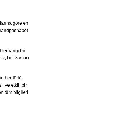
çlarına göre en
 grandpashabet
. Herhangi bir
imiz, her zaman
ın her türlü
 ve etkili bir
 tüm bilgileri