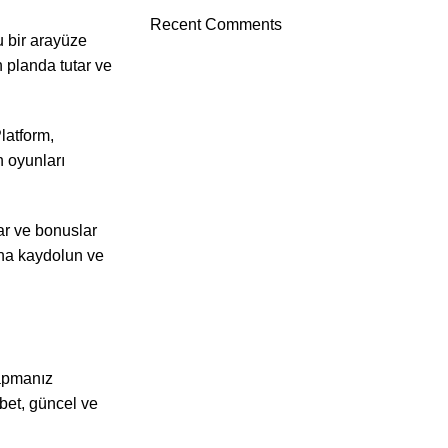
Recent Comments
To Shop
u bir arayüze
n planda tutar ve
latform,
n oyunları
lar ve bonuslar
ına kaydolun ve
yapmanız
bet, güncel ve