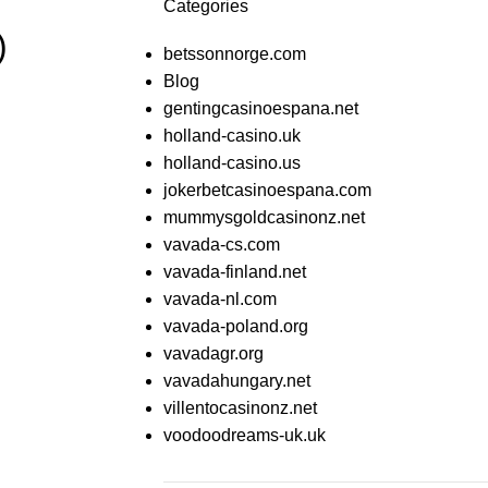
Categories
)
betssonnorge.com
Blog
gentingcasinoespana.net
holland-casino.uk
holland-casino.us
jokerbetcasinoespana.com
mummysgoldcasinonz.net
vavada-cs.com
vavada-finland.net
vavada-nl.com
vavada-poland.org
vavadagr.org
vavadahungary.net
villentocasinonz.net
voodoodreams-uk.uk