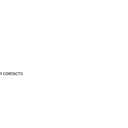
R CONTACTS