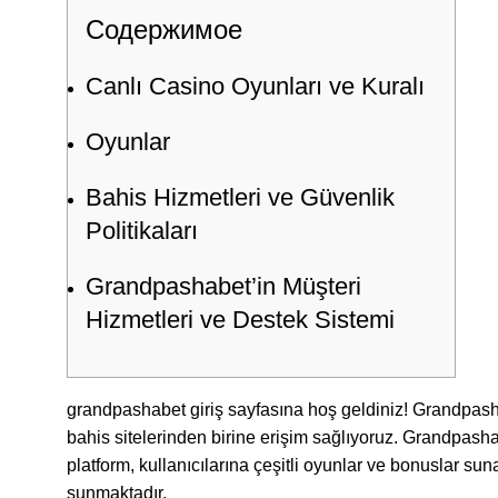
Содержимое
Canlı Casino Oyunları ve Kuralı
Oyunlar
Bahis Hizmetleri ve Güvenlik
Politikaları
Grandpashabet’in Müşteri
Hizmetleri ve Destek Sistemi
grandpashabet
giriş sayfasına hoş geldiniz! Grandpash
bahis sitelerinden birine erişim sağlıyoruz. Grandpashab
platform, kullanıcılarına çeşitli oyunlar ve bonuslar su
sunmaktadır.