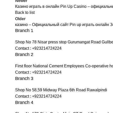
Newer
Казино играть в онлайн Pin Up Casino – официальн
Back to list
Older
казино – Официальный сайт Pin up играть онлайн З
Branch 1
Shop No 78 Nisar press stop Gurumangat Road Gullb
Contact : +923214724224
Branch 2
First floor National Cement Employees Co-operative h
Contact : +923214724224
Branch 3
Shop No 58,59 Midway Plaza 6th Road Rawalpindi
Contact : +923214724224
Branch 4