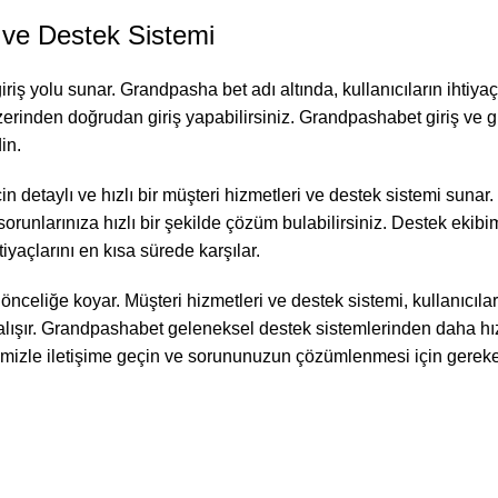
 ve Destek Sistemi
iriş yolu sunar. Grandpasha bet adı altında, kullanıcıların ihtiya
zerinden doğrudan giriş yapabilirsiniz. Grandpashabet giriş ve
in.
in detaylı ve hızlı bir müşteri hizmetleri ve destek sistemi sunar
sorunlarınıza hızlı bir şekilde çözüm bulabilirsiniz. Destek ekib
iyaçlarını en kısa sürede karşılar.
önceliğe koyar. Müşteri hizmetleri ve destek sistemi, kullanıcılar
şır. Grandpashabet geleneksel destek sistemlerinden daha hızlı
imizle iletişime geçin ve sorununuzun çözümlenmesi için gereken