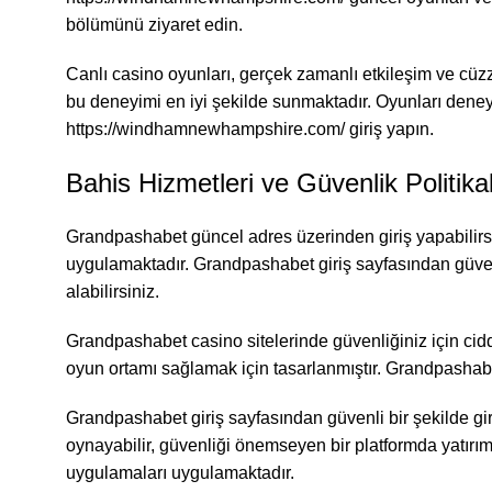
bölümünü ziyaret edin.
Canlı casino oyunları, gerçek zamanlı etkileşim ve cüz
bu deneyimi en iyi şekilde sunmaktadır. Oyunları den
https://windhamnewhampshire.com/ giriş yapın.
Bahis Hizmetleri ve Güvenlik Politikal
Grandpashabet güncel adres üzerinden giriş yapabilirsi
uygulamaktadır. Grandpashabet giriş sayfasından güvenli
alabilirsiniz.
Grandpashabet casino sitelerinde güvenliğiniz için ciddi 
oyun ortamı sağlamak için tasarlanmıştır. Grandpashabet
Grandpashabet giriş sayfasından güvenli bir şekilde gi
oynayabilir, güvenliği önemseyen bir platformda yatırım
uygulamaları uygulamaktadır.