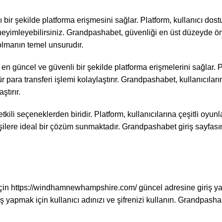
ı bir şekilde platforma erişmesini sağlar. Platform, kullanıcı dost
deneyimleyebilirsiniz. Grandpashabet, güvenliği en üst düzeyde ö
m olmanın temel unsurudır.
n güncel ve güvenli bir şekilde platforma erişmelerini sağlar. P
r para transferi işlemi kolaylaştırır. Grandpashabet, kullanıcıları
tırır.
kili seçeneklerden biridir. Platform, kullanıcılarına çeşitli oyun
işilere ideal bir çözüm sunmaktadır. Grandpashabet giriş sayfas
için https://windhamnewhampshire.com/ güncel adresine giriş 
yapmak için kullanıcı adınızı ve şifrenizi kullanın. Grandpasha