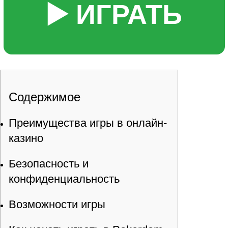
▶️ ИГРАТЬ
Содержимое
Преимущества игры в онлайн-
казино
Безопасность и
конфиденциальность
Возможности игры