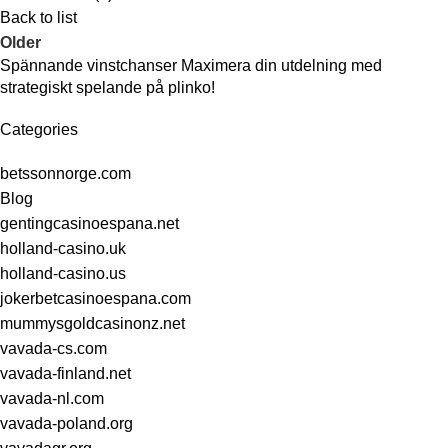
Back to list
Older
Spännande vinstchanser Maximera din utdelning med
strategiskt spelande på plinko!
Categories
betssonnorge.com
Blog
gentingcasinoespana.net
holland-casino.uk
holland-casino.us
jokerbetcasinoespana.com
mummysgoldcasinonz.net
vavada-cs.com
vavada-finland.net
vavada-nl.com
vavada-poland.org