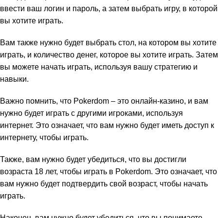
ввести ваш логин и пароль, а затем выбрать игру, в которой
вы хотите играть.
Вам также нужно будет выбрать стол, на котором вы хотите
играть, и количество денег, которое вы хотите играть. Затем
вы можете начать играть, используя вашу стратегию и
навыки.
Важно помнить, что Pokerdom – это онлайн-казино, и вам
нужно будет играть с другими игроками, используя
интернет. Это означает, что вам нужно будет иметь доступ к
интернету, чтобы играть.
Также, вам нужно будет убедиться, что вы достигли
возраста 18 лет, чтобы играть в Pokerdom. Это означает, что
вам нужно будет подтвердить свой возраст, чтобы начать
играть.
Наконец, вам нужно будет убедиться, что вы понимаете