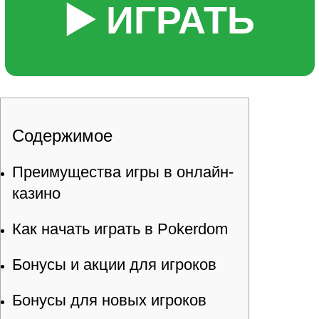
▶️ ИГРАТЬ
Содержимое
Преимущества игры в онлайн-
казино
Как начать играть в Pokerdom
Бонусы и акции для игроков
Бонусы для новых игроков