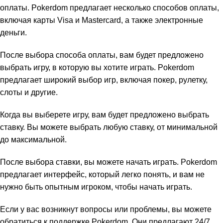
оплаты. Pokerdom предлагает несколько способов оплаты,
включая карты Visa и Mastercard, а также электронные
деньги.
После выбора способа оплаты, вам будет предложено
выбрать игру, в которую вы хотите играть. Pokerdom
предлагает широкий выбор игр, включая покер, рулетку,
слоты и другие.
Когда вы выберете игру, вам будет предложено выбрать
ставку. Вы можете выбрать любую ставку, от минимальной
до максимальной.
После выбора ставки, вы можете начать играть. Pokerdom
предлагает интерфейс, который легко понять, и вам не
нужно быть опытным игроком, чтобы начать играть.
Если у вас возникнут вопросы или проблемы, вы можете
обратиться к поддержке Pokerdom. Они предлагают 24/7