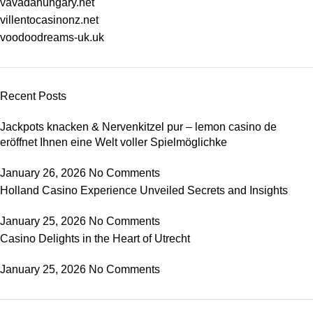
vavadahungary.net
villentocasinonz.net
voodoodreams-uk.uk
Recent Posts
Jackpots knacken & Nervenkitzel pur – lemon casino de
eröffnet Ihnen eine Welt voller Spielmöglichke
January 26, 2026
No Comments
Holland Casino Experience Unveiled Secrets and Insights
January 25, 2026
No Comments
Casino Delights in the Heart of Utrecht
January 25, 2026
No Comments