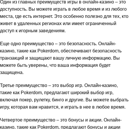
Один из главных преимуществ игры в онлайн-казино – это
доступность. Вы можете играть в любое время и из любого
места, где есть интернет. Это особенно полезно для тех, кто
живет в удаленных регионах или имеет ограниченный
доступ к игорным заведениям.
Еще одно преимущество – это безопасность. Онлайн-
казино, такие как Pokerdom, обеспечивают безопасность
транзакций и защищают вашу личную информацию. Вы
можете быть уверены, что ваша информация будет
защищена.
Третье преимущество – это выбор игр. Онлайн-казино,
такие как Pokerdom, предлагают широкий выбор игр,
включая покер, рулетку, бинго и другие. Вы можете выбрать
игру, которая вам нравится, и играть в нее в любое время.
Четвертое преимущество – это бонусы и акции. Онлайн-
казино, такие как Pokerdom, предлагают бонусы и акции