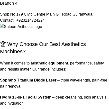
Branch 4
Shop No 179 Civic Centre Main GT Road Gujranwala
Contact : +923214724224
🏆 Why Choose Our Best Aesthetics
Machines?
When it comes to
aesthetic equipment
, performance, safety,
and results matter. Our range includes:
Soprano Titanium Diode Laser
– triple wavelength, pain-free
hair removal
Hydra 13-in-1 Facial System
– deep cleansing, skin analysis,
and hydration