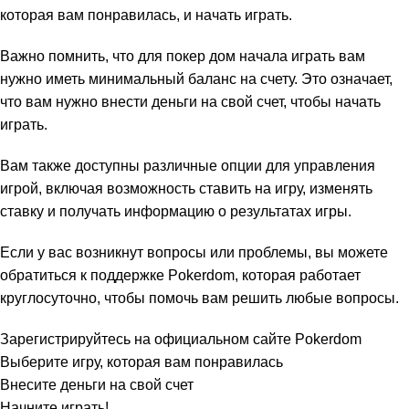
которая вам понравилась, и начать играть.
Важно помнить, что для
покер дом
начала играть вам
нужно иметь минимальный баланс на счету. Это означает,
что вам нужно внести деньги на свой счет, чтобы начать
играть.
Вам также доступны различные опции для управления
игрой, включая возможность ставить на игру, изменять
ставку и получать информацию о результатах игры.
Если у вас возникнут вопросы или проблемы, вы можете
обратиться к поддержке Pokerdom, которая работает
круглосуточно, чтобы помочь вам решить любые вопросы.
Зарегистрируйтесь на официальном сайте Pokerdom
Выберите игру, которая вам понравилась
Внесите деньги на свой счет
Начните играть!