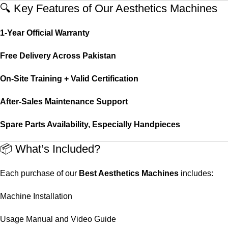
🔍 Key Features of Our Aesthetics Machines
1-Year Official Warranty
Free Delivery Across Pakistan
On-Site Training + Valid Certification
After-Sales Maintenance Support
Spare Parts Availability, Especially Handpieces
📦 What’s Included?
Each purchase of our
Best Aesthetics Machines
includes:
Machine Installation
Usage Manual and Video Guide