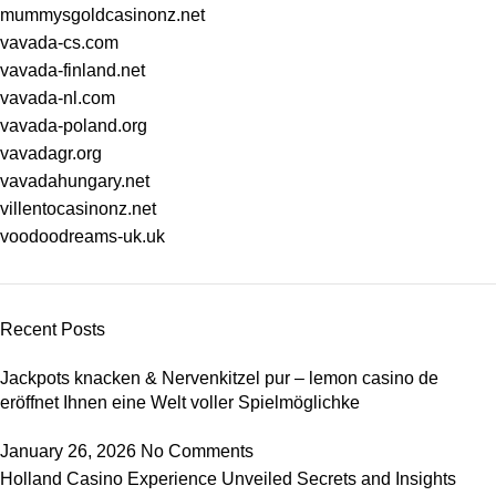
mummysgoldcasinonz.net
vavada-cs.com
vavada-finland.net
vavada-nl.com
vavada-poland.org
vavadagr.org
vavadahungary.net
villentocasinonz.net
voodoodreams-uk.uk
Recent Posts
Jackpots knacken & Nervenkitzel pur – lemon casino de
eröffnet Ihnen eine Welt voller Spielmöglichke
January 26, 2026
No Comments
Holland Casino Experience Unveiled Secrets and Insights