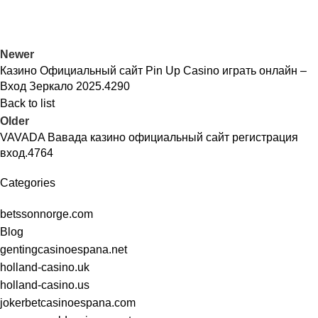
Newer
Казино Официальный сайт Pin Up Casino играть онлайн –
Вход Зеркало 2025.4290
Back to list
Older
VAVADA Вавада казино официальный сайт регистрация
вход.4764
Categories
betssonnorge.com
Blog
gentingcasinoespana.net
holland-casino.uk
holland-casino.us
jokerbetcasinoespana.com