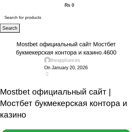
₨
0
Search
BLOG
Mostbet официальный сайт Мостбет
букмекерская контора и казино.4600
theappliances
On January 20, 2026
0
Mostbet официальный сайт |
Мостбет букмекерская контора и
казино