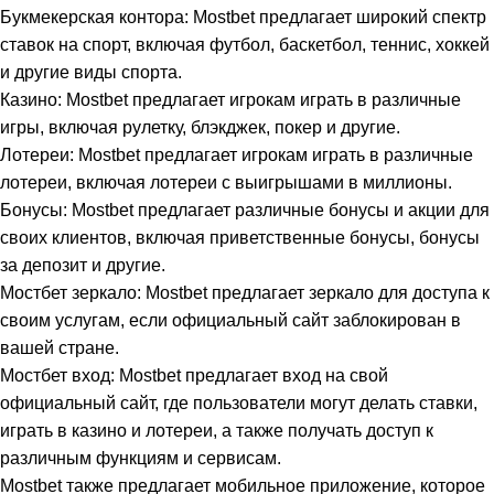
Букмекерская контора: Mostbet предлагает широкий спектр
ставок на спорт, включая футбол, баскетбол, теннис, хоккей
и другие виды спорта.
Казино: Mostbet предлагает игрокам играть в различные
игры, включая рулетку, блэкджек, покер и другие.
Лотереи: Mostbet предлагает игрокам играть в различные
лотереи, включая лотереи с выигрышами в миллионы.
Бонусы: Mostbet предлагает различные бонусы и акции для
своих клиентов, включая приветственные бонусы, бонусы
за депозит и другие.
Мостбет зеркало: Mostbet предлагает зеркало для доступа к
своим услугам, если официальный сайт заблокирован в
вашей стране.
Мостбет вход: Mostbet предлагает вход на свой
официальный сайт, где пользователи могут делать ставки,
играть в казино и лотереи, а также получать доступ к
различным функциям и сервисам.
Mostbet также предлагает мобильное приложение, которое