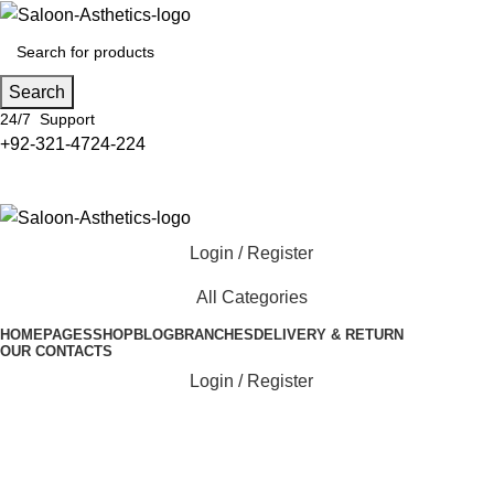
Search
24/7 Support
+92-321-4724-224
Login / Register
All Categories
HOME
PAGES
SHOP
BLOG
BRANCHES
DELIVERY & RETURN
OUR CONTACTS
Login / Register