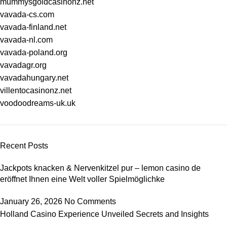
mummysgoldcasinonz.net
vavada-cs.com
vavada-finland.net
vavada-nl.com
vavada-poland.org
vavadagr.org
vavadahungary.net
villentocasinonz.net
voodoodreams-uk.uk
Recent Posts
Jackpots knacken & Nervenkitzel pur – lemon casino de
eröffnet Ihnen eine Welt voller Spielmöglichke
January 26, 2026
No Comments
Holland Casino Experience Unveiled Secrets and Insights