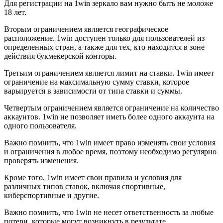
Для регистрации на 1win зеркало вам нужно быть не моложе
18 лет.
Вторым ограничением является географическое
расположение. 1win доступен только для пользователей из
определенных стран, а также для тех, кто находится в зоне
действия букмекерской конторы.
Третьим ограничением является лимит на ставки. 1win имеет
ограничение на максимальную сумму ставки, которое
варьируется в зависимости от типа ставки и суммы.
Четвертым ограничением является ограничение на количество
аккаунтов. 1win не позволяет иметь более одного аккаунта на
одного пользователя.
Важно помнить, что 1win имеет право изменять свои условия
и ограничения в любое время, поэтому необходимо регулярно
проверять изменения.
Кроме того, 1win имеет свои правила и условия для
различных типов ставок, включая спортивные,
киберспортивные и другие.
Важно помнить, что 1win не несет ответственность за любые
потери, которые могут возникнуть в результате