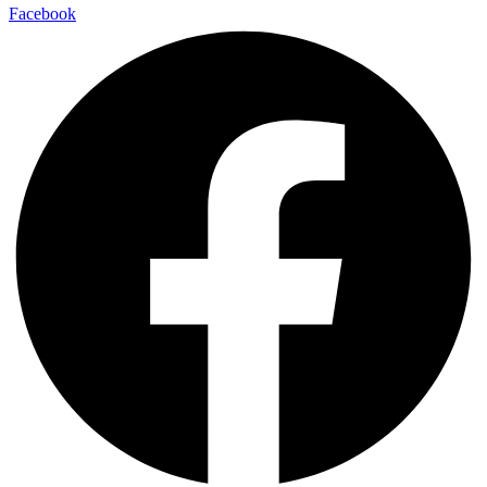
Facebook