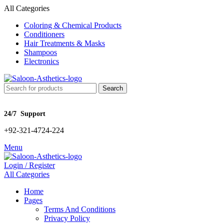
All Categories
Coloring & Chemical Products
Conditioners
Hair Treatments & Masks
Shampoos
Electronics
Search
24/7 Support
+92-321-4724-224
Menu
Login / Register
All Categories
Home
Pages
Terms And Conditions
Privacy Policy