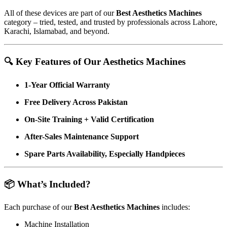
All of these devices are part of our
Best Aesthetics Machines
category – tried, tested, and trusted by professionals across Lahore,
Karachi, Islamabad, and beyond.
🔍 Key Features of Our Aesthetics Machines
1-Year Official Warranty
Free Delivery Across Pakistan
On-Site Training + Valid Certification
After-Sales Maintenance Support
Spare Parts Availability, Especially Handpieces
📦 What’s Included?
Each purchase of our
Best Aesthetics Machines
includes:
Machine Installation