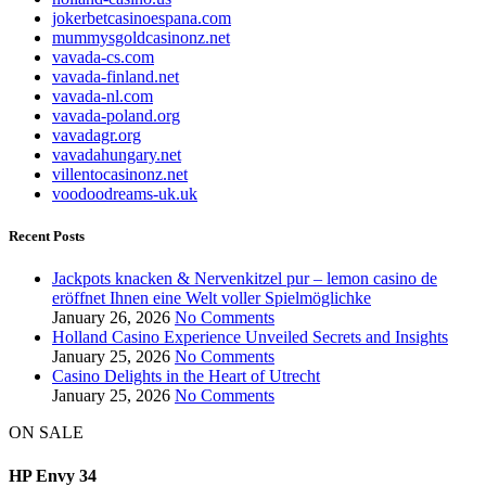
jokerbetcasinoespana.com
mummysgoldcasinonz.net
vavada-cs.com
vavada-finland.net
vavada-nl.com
vavada-poland.org
vavadagr.org
vavadahungary.net
villentocasinonz.net
voodoodreams-uk.uk
Recent Posts
Jackpots knacken & Nervenkitzel pur – lemon casino de
eröffnet Ihnen eine Welt voller Spielmöglichke
January 26, 2026
No Comments
Holland Casino Experience Unveiled Secrets and Insights
January 25, 2026
No Comments
Casino Delights in the Heart of Utrecht
January 25, 2026
No Comments
ON SALE
HP Envy 34