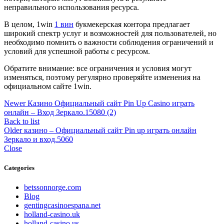
неправильного использования ресурса.
В целом, 1win
1 вин
букмекерская контора предлагает
широкий спектр услуг и возможностей для пользователей, но
необходимо помнить о важности соблюдения ограничений и
условий для успешной работы с ресурсом.
Обратите внимание: все ограничения и условия могут
изменяться, поэтому регулярно проверяйте изменения на
официальном сайте 1win.
Newer
Казино Официальный сайт Pin Up Casino играть
онлайн – Вход Зеркало.15080 (2)
Back to list
Older
казино – Официальный сайт Pin up играть онлайн
Зеркало и вход.5060
Close
Categories
betssonnorge.com
Blog
gentingcasinoespana.net
holland-casino.uk
holland-casino.us