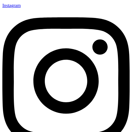
Instagram