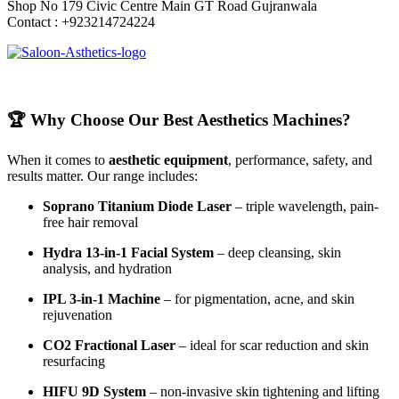
Shop No 179 Civic Centre Main GT Road Gujranwala
Contact : +923214724224
🏆 Why Choose Our Best Aesthetics Machines?
When it comes to
aesthetic equipment
, performance, safety, and
results matter. Our range includes:
Soprano Titanium Diode Laser
– triple wavelength, pain-
free hair removal
Hydra 13-in-1 Facial System
– deep cleansing, skin
analysis, and hydration
IPL 3-in-1 Machine
– for pigmentation, acne, and skin
rejuvenation
CO2 Fractional Laser
– ideal for scar reduction and skin
resurfacing
HIFU 9D System
– non-invasive skin tightening and lifting