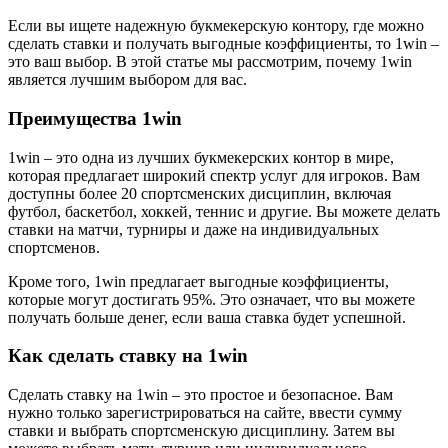
Если вы ищете надежную букмекерскую контору, где можно
сделать ставки и получать выгодные коэффициенты, то 1win –
это ваш выбор. В этой статье мы рассмотрим, почему 1win
является лучшим выбором для вас.
Преимущества 1win
1win – это одна из лучших букмекерских контор в мире,
которая предлагает широкий спектр услуг для игроков. Вам
доступны более 20 спортсменских дисциплин, включая
футбол, баскетбол, хоккей, теннис и другие. Вы можете делать
ставки на матчи, турниры и даже на индивидуальных
спортсменов.
Кроме того, 1win предлагает выгодные коэффициенты,
которые могут достигать 95%. Это означает, что вы можете
получать больше денег, если ваша ставка будет успешной.
Как сделать ставку на 1win
Сделать ставку на 1win – это простое и безопасное. Вам
нужно только зарегистрироваться на сайте, ввести сумму
ставки и выбрать спортсменскую дисциплину. Затем вы